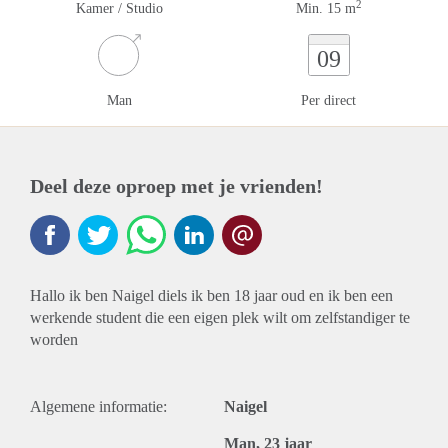
2
Kamer / Studio
Min. 15 m
09
Man
Per direct
Deel deze oproep met je vrienden!
Hallo ik ben Naigel diels ik ben 18 jaar oud en ik ben een
werkende student die een eigen plek wilt om zelfstandiger te
worden
Algemene informatie:
Naigel
Man, 23 jaar