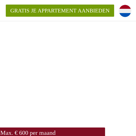
GRATIS JE APPARTEMENT AANBIEDEN
ppartement in Rotterdam?
mentenRotterdam?
ding?
Max. € 600 per maand