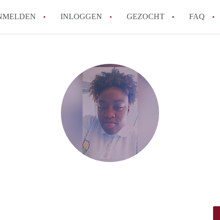
NMELDEN
INLOGGEN
GEZOCHT
FAQ
How to translate AppartementRotterdam!
Wat is AppartementenRotterdam?
Hoeveel kost het om te reageren op een A
Wat is de privacyverklaring van Apparte
Berekent AppartementenRotterdam
makelaarsvergoeding/bemiddelingsvergoe
Alle veelgestelde vragen