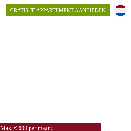
GRATIS JE APPARTEMENT AANBIEDEN
ppartement in Rotterdam?
mentenRotterdam?
ding?
Max. € 600 per maand