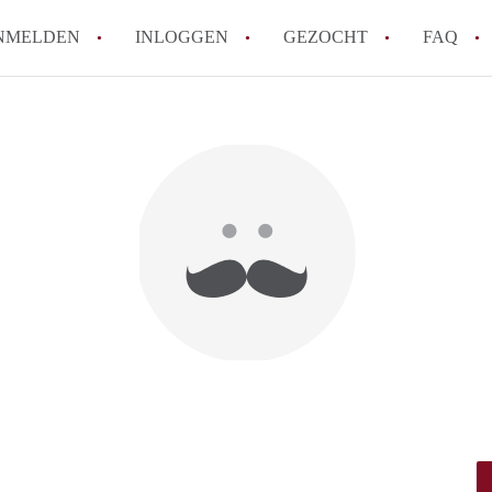
NMELDEN
INLOGGEN
GEZOCHT
FAQ
How to translate AppartementRotterdam!
Wat is AppartementenRotterdam?
Hoeveel kost het om te reageren op een A
Wat is de privacyverklaring van Apparte
Berekent AppartementenRotterdam
makelaarsvergoeding/bemiddelingsvergoe
Alle veelgestelde vragen