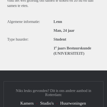
vind het wel gezellig om samen te koken en zo nu en dan
samen te eten.
Algemene informatie:
Lenn
Man, 24 jaar
Type huurder:
Student
e
1
jaars Bestuurskunde
(UNIVERSITEIT)
Niks leuks gevonden? Dit is ons andere aanbod in
Rotterdam:
Kamers
Studio's
Huurwoningen