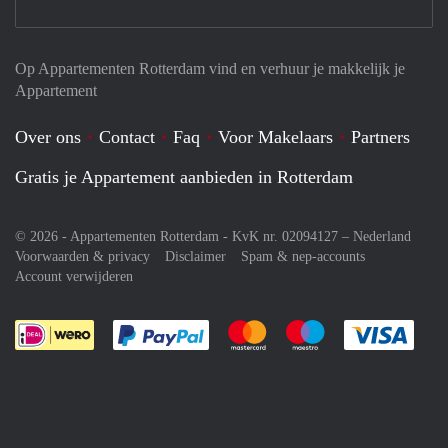
Op Appartementen Rotterdam vind en verhuur je makkelijk je
Appartement
Over ons
Contact
Faq
Voor Makelaars
Partners
Gratis je Appartement aanbieden in Rotterdam
© 2026 - Appartementen Rotterdam - KvK nr. 02094127 –
Nederland
Voorwaarden & privacy
Disclaimer
Spam & nep-accounts
Account verwijderen
Je rekent gemakkelijk af met Paypal
Je rekent gemakkelijk af met M
Je rekent gemakkelij
Je re