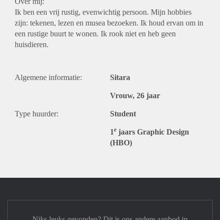
Over mij:
Ik ben een vrij rustig, evenwichtig persoon. Mijn hobbies
zijn: tekenen, lezen en musea bezoeken. Ik houd ervan om in
een rustige buurt te wonen. Ik rook niet en heb geen
huisdieren.
Algemene informatie:
Sitara
Vrouw, 26 jaar
Type huurder:
Student
e
1
jaars Graphic Design
(HBO)
Niks leuks gevonden? Dit is ons andere aanbod in