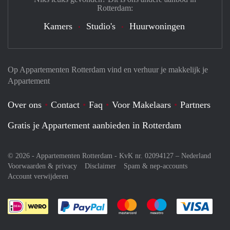
Rotterdam:
Kamers
Studio's
Huurwoningen
Op Appartementen Rotterdam vind en verhuur je makkelijk je
Appartement
Over ons
Contact
Faq
Voor Makelaars
Partners
Gratis je Appartement aanbieden in Rotterdam
© 2026 - Appartementen Rotterdam - KvK nr. 02094127 –
Nederland
Voorwaarden & privacy
Disclaimer
Spam & nep-accounts
Account verwijderen
Je rekent gemakkelijk af met Paypal
Je rekent gemakkelijk af met M
Je rekent gemakkelij
Je re