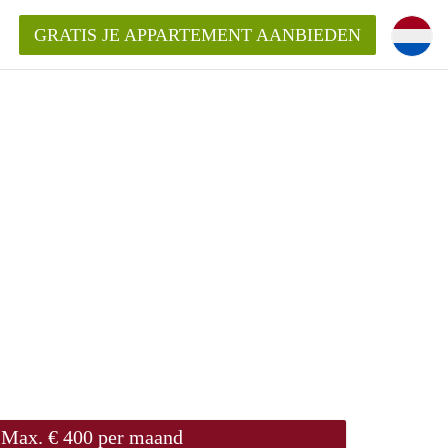
GRATIS JE APPARTEMENT AANBIEDEN
ppartement in Rotterdam?
mentenRotterdam?
ding?
Max. € 400 per maand