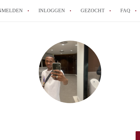
NMELDEN
INLOGGEN
GEZOCHT
FAQ
How to translate AppartementRotterdam!
Wat is AppartementenRotterdam?
Hoeveel kost het om te reageren op een A
Wat is de privacyverklaring van Apparte
Berekent AppartementenRotterdam
makelaarsvergoeding/bemiddelingsvergoe
Alle veelgestelde vragen