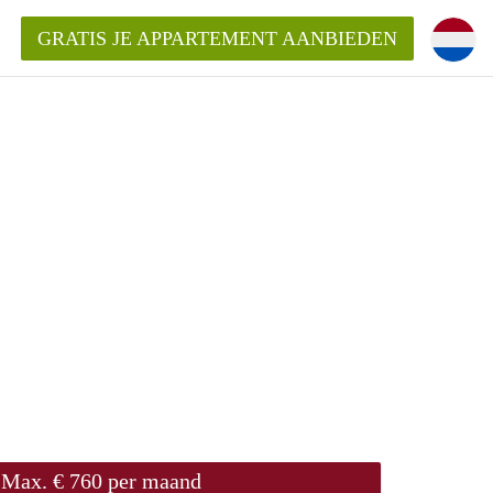
GRATIS JE APPARTEMENT AANBIEDEN
ppartement in Rotterdam?
mentenRotterdam?
ding?
Max. € 760 per maand