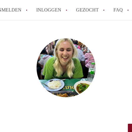
NMELDEN
INLOGGEN
GEZOCHT
FAQ
How to translate AppartementRotterdam!
Wat is AppartementenRotterdam?
Hoeveel kost het om te reageren op een A
Wat is de privacyverklaring van Apparte
Berekent AppartementenRotterdam
makelaarsvergoeding/bemiddelingsvergoe
Alle veelgestelde vragen