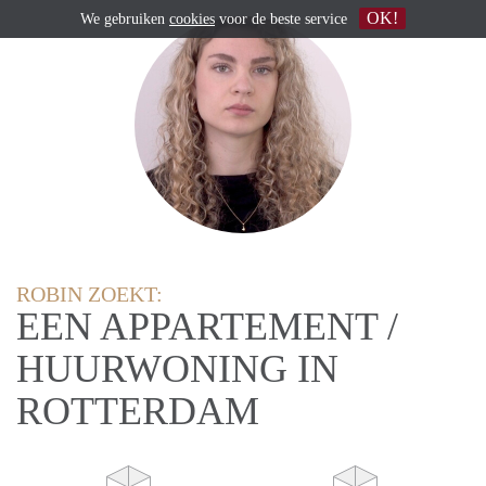
OK!
We gebruiken
cookies
voor de beste service
ROBIN ZOEKT:
EEN APPARTEMENT /
HUURWONING IN
ROTTERDAM