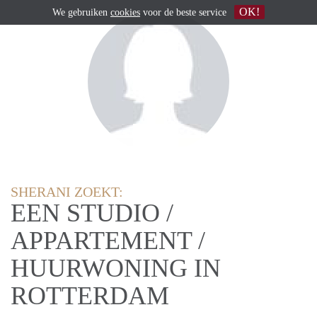
OK!
We gebruiken
cookies
voor de beste service
SHERANI ZOEKT:
EEN STUDIO /
APPARTEMENT /
HUURWONING IN
ROTTERDAM