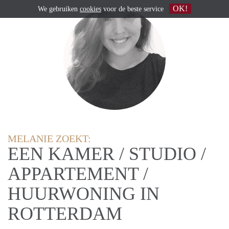
OK!
We gebruiken
cookies
voor de beste service
MELANIE ZOEKT:
EEN KAMER / STUDIO /
APPARTEMENT /
HUURWONING IN
ROTTERDAM