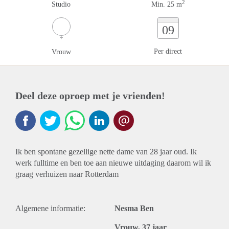
2
Studio
Min. 25 m
09
Per direct
Vrouw
Deel deze oproep met je vrienden!
Ik ben spontane gezellige nette dame van 28 jaar oud. Ik
werk fulltime en ben toe aan nieuwe uitdaging daarom wil ik
graag verhuizen naar Rotterdam
Algemene informatie:
Nesma Ben
Vrouw, 37 jaar