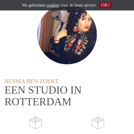
OK!
We gebruiken
cookies
voor de beste service
NESMA BEN ZOEKT:
EEN STUDIO IN
ROTTERDAM