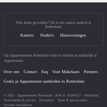
Niks leuks gevonden? Dit is ons andere aanbod in
Rotterdam:
Kamers
Studio's
Huurwoningen
Op Appartementen Rotterdam vind en verhuur je makkelijk je
Appartement
Over ons
Contact
Faq
Voor Makelaars
Partners
Gratis je Appartement aanbieden in Rotterdam
© 2026 - Appartementen Rotterdam - KvK nr. 02094127 –
Nederland
Voorwaarden & privacy
Disclaimer
Spam & nep-accounts
Account verwijderen