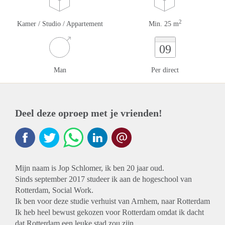
2
Kamer / Studio / Appartement
Min. 25 m
09
Man
Per direct
Deel deze oproep met je vrienden!
Mijn naam is Jop Schlomer, ik ben 20 jaar oud.
Sinds september 2017 studeer ik aan de hogeschool van
Rotterdam, Social Work.
Ik ben voor deze studie verhuist van Arnhem, naar Rotterdam
Ik heb heel bewust gekozen voor Rotterdam omdat ik dacht
dat Rotterdam een leuke stad zou zijn.