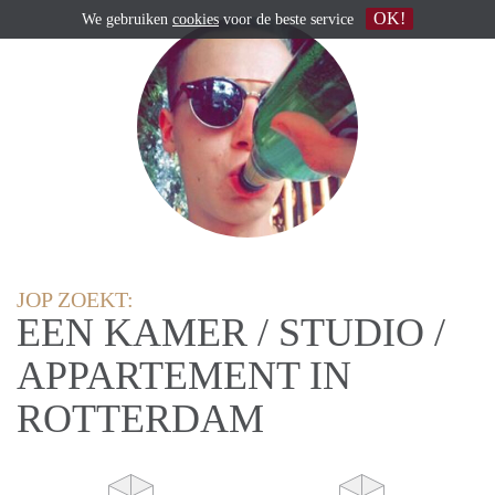
OK!
We gebruiken
cookies
voor de beste service
JOP ZOEKT:
EEN KAMER / STUDIO /
APPARTEMENT IN
ROTTERDAM