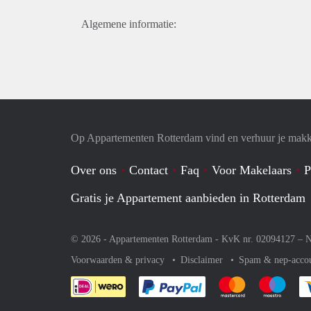
Algemene informatie:
Op Appartementen Rotterdam vind en verhuur je makk
Over ons
Contact
Faq
Voor Makelaars
P
Gratis je Appartement aanbieden in Rotterdam
© 2026 - Appartementen Rotterdam - KvK nr. 02094127 –
N
Voorwaarden & privacy
Disclaimer
Spam & nep-acco
Je rekent gemakkelijk af 
Je rekent gemak
Je rek