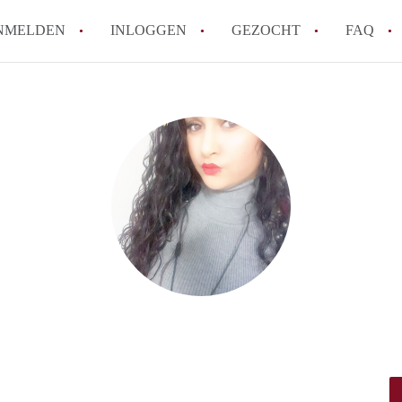
NMELDEN
INLOGGEN
GEZOCHT
FAQ
How to translate AppartementRotterdam!
Wat is AppartementenRotterdam?
Hoeveel kost het om te reageren op een A
Wat is de privacyverklaring van Apparte
Berekent AppartementenRotterdam
makelaarsvergoeding/bemiddelingsvergoe
Alle veelgestelde vragen