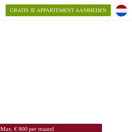
GRATIS JE APPARTEMENT AANBIEDEN
ppartement in Rotterdam?
mentenRotterdam?
ding?
Max. € 800 per maand