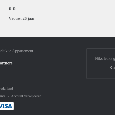
R R
Vrouw, 26 jaar
elijk je Appartement
Niks leuks 
artners
Ka
ederland
unts
Account verwijderen
met Paypal
kelijk af met Mastercard
ent gemakkelijk af met Meastro
Je rekent gemakkelijk af met Visa