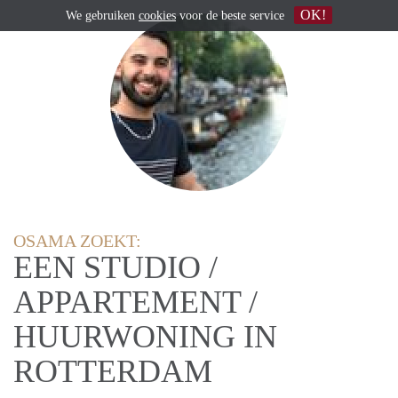
OK!
We gebruiken
cookies
voor de beste service
OSAMA ZOEKT:
EEN STUDIO /
APPARTEMENT /
HUURWONING IN
ROTTERDAM