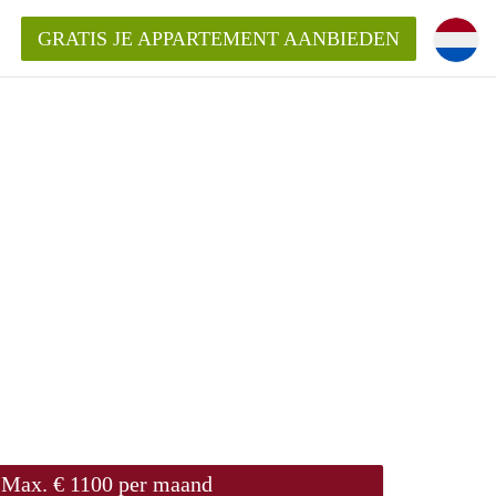
GRATIS JE APPARTEMENT AANBIEDEN
ppartement in Rotterdam?
mentenRotterdam?
ding?
Max. € 1100 per maand