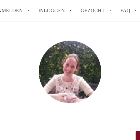
NMELDEN
INLOGGEN
GEZOCHT
FAQ
How to translate AppartementRotterdam!
Wat is AppartementenRotterdam?
Hoeveel kost het om te reageren op een A
Wat is de privacyverklaring van Apparte
Berekent AppartementenRotterdam
makelaarsvergoeding/bemiddelingsvergoe
Alle veelgestelde vragen