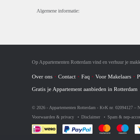
Algemene informatie:
Op Appartementen Rotterdam vind en verhuur je makk
Over ons
Contact
Faq
Voor Makelaars
P
Gratis je Appartement aanbieden in Rotterdam
© 2026 - Appartementen Rotterdam - KvK nr. 02094127 –
N
Voorwaarden & privacy
Disclaimer
Spam & nep-acco
Je rekent gemakkelijk af 
Je rekent gemak
Je rek