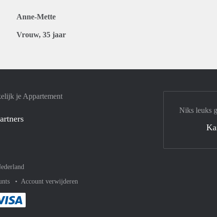
Anne-Mette
Vrouw, 35 jaar
elijk je Appartement
Niks leuks 
artners
Ka
ederland
unts
Account verwijderen
met Paypal
kelijk af met Mastercard
ent gemakkelijk af met Meastro
Je rekent gemakkelijk af met Visa