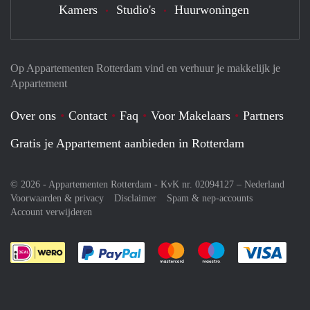
Kamers
Studio's
Huurwoningen
Op Appartementen Rotterdam vind en verhuur je makkelijk je
Appartement
Over ons
Contact
Faq
Voor Makelaars
Partners
Gratis je Appartement aanbieden in Rotterdam
© 2026 - Appartementen Rotterdam - KvK nr. 02094127 –
Nederland
Voorwaarden & privacy
Disclaimer
Spam & nep-accounts
Account verwijderen
Je rekent gemakkelijk af met Paypal
Je rekent gemakkelijk af met M
Je rekent gemakkelij
Je re