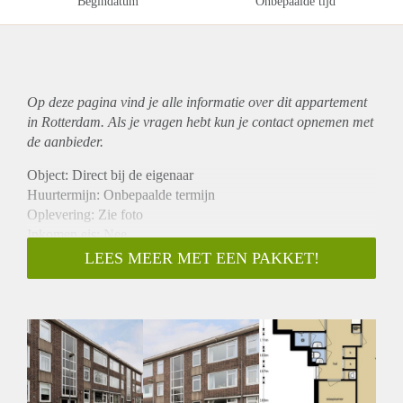
Begindatum
Onbepaalde tijd
Op deze pagina vind je alle informatie over dit
appartement
in Rotterdam. Als je vragen hebt kun je contact opnemen met
de aanbieder.
Object: Direct bij de eigenaar
Huurtermijn: Onbepaalde termijn
Oplevering: Zie foto
Inkomen eis: Nee
Garantiestelling mogelijk: Nee
LEES MEER MET EEN PAKKET!
Borg: 1 Maand
Bemiddeling kosten: Nee
Woningdelers toegestaan: Nee
Huisdieren toegestaan: Afhankelijk van de Eigenaar
Huurtoeslag grens: Ja
Geschikt voor studenten: Afhankelijk van de Eigenaar