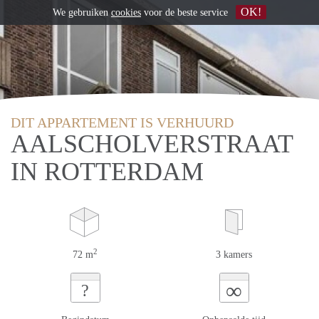
OK!
We gebruiken
cookies
voor de beste service
DIT APPARTEMENT IS VERHUURD
AALSCHOLVERSTRAAT
IN ROTTERDAM
2
72 m
3 kamers
∞
?