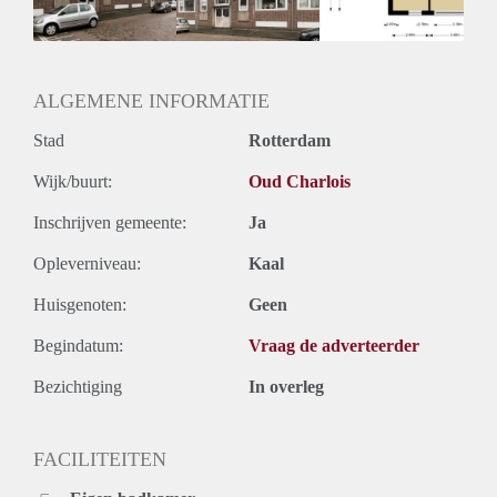
Huurtermijn
Onbepaalde termijn
Oplevering
Kaal
ALGEMENE INFORMATIE
Stad
Rotterdam
Wijk/buurt:
Oud Charlois
Inschrijven gemeente:
Ja
Opleverniveau:
Kaal
Huisgenoten:
Geen
Begindatum:
Vraag de adverteerder
Bezichtiging
In overleg
FACILITEITEN