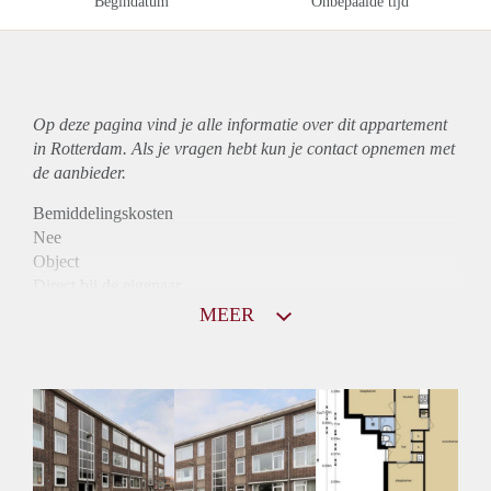
Begindatum
Onbepaalde tijd
Op deze pagina vind je alle informatie over dit
appartement
in Rotterdam. Als je vragen hebt kun je contact opnemen met
de aanbieder.
Bemiddelingskosten
Nee
Object
Direct bij de eigenaar
Borg
MEER
795
Garantiestelling
Niet mogelijk
Huurtoeslag
Mogelijk
Inkomen eis
N.V.T.