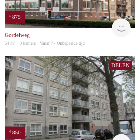
875
€
finde
Gordelweg
2
64 m
· 3 kamers · Vanaf ? - Onbepaalde tijd
DELEN
850
€
finde