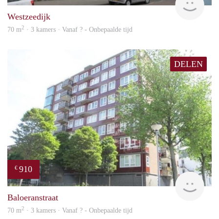
Westzeedijk
2
70 m
· 3 kamers · Vanaf ? - Onbepaalde tijd
DELEN
910
€
rent
Baloeranstraat
2
70 m
· 3 kamers · Vanaf ? - Onbepaalde tijd