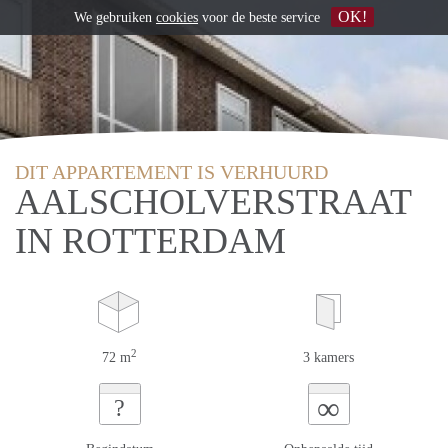
OK!
We gebruiken
cookies
voor de beste service
DIT APPARTEMENT IS VERHUURD
AALSCHOLVERSTRAAT
IN ROTTERDAM
2
72 m
3 kamers
∞
?