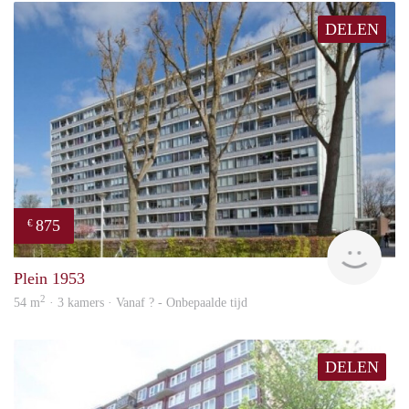
DELEN
875
€
finde
Plein 1953
2
54 m
· 3 kamers · Vanaf ? - Onbepaalde tijd
DELEN