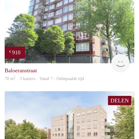
910
€
rent
Baloeranstraat
2
70 m
· 3 kamers · Vanaf ? - Onbepaalde tijd
DELEN