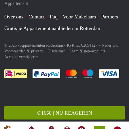
Appartement
Over ons
Contact
Faq
Voor Makelaars
Partners
Gratis je Appartement aanbieden in Rotterdam
© 2026 - Appartementen Rotterdam - KvK nr. 02094127 –
Nederland
Voorwaarden & privacy
Disclaimer
Spam & nep-accounts
Account verwijderen
Je rekent gemakkelijk af met Paypal
Je rekent gemakkelijk af met M
Je rekent gemakkelij
Je re
€ 1650 | NU REAGEREN