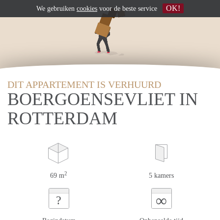
OK!
We gebruiken
cookies
voor de beste service
DIT APPARTEMENT IS VERHUURD
BOERGOENSEVLIET IN
ROTTERDAM
2
69 m
5 kamers
∞
?