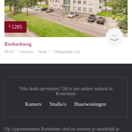
1285
€
rent
Rietkerkweg
2
90 m
· 3 kamers · Vanaf ? - Onbepaalde tijd
Niks leuks gevonden? Dit is ons andere aanbod in
Rotterdam:
Kamers
Studio's
Huurwoningen
Op Appartementen Rotterdam vind en verhuur je makkelijk je