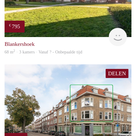
795
€
finde
Blankershoek
2
68 m
· 3 kamers · Vanaf ? - Onbepaalde tijd
DELEN