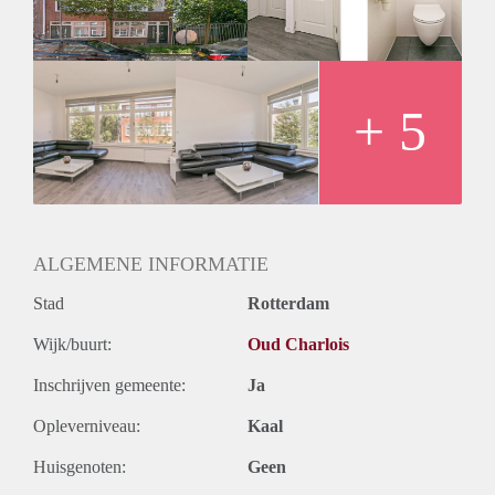
gebruiksoppervlakte. De meetinstructie sluit verschillen in
meetuitkomsten niet volledig uit, door bijvoorbeeld
interpretatieverschillen, afrondingen of beperkingen bij het
uitvoeren van de meting.
De gegeven informatie is met zorgvuldigheid opgesteld, aan
+ 5
de juistheid kunnen echter geen rechten worden ontleend.
Alle verstrekte informatie moet beschouwd worden als een
uitnodiging tot het doen van een aanbod of om in
onderhandeling te treden.
ALGEMENE INFORMATIE
Stad
Rotterdam
Wijk/buurt:
Oud Charlois
Inschrijven gemeente:
Ja
Opleverniveau:
Kaal
Huisgenoten:
Geen