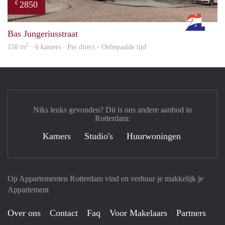
2850
€
Rott
Bas Jungeriusstraat
2
158 m
· 6 kamers · Per direct - Onbepaalde tijd
Niks leuks gevonden? Dit is ons andere aanbod in
Rotterdam:
Kamers
Studio's
Huurwoningen
Op Appartementen Rotterdam vind en verhuur je makkelijk je
Appartement
Over ons
Contact
Faq
Voor Makelaars
Partners