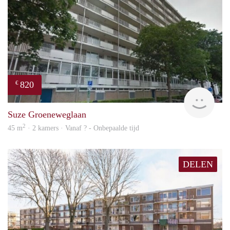
820
€
rent
Suze Groeneweglaan
2
45 m
· 2 kamers · Vanaf ? - Onbepaalde tijd
DELEN