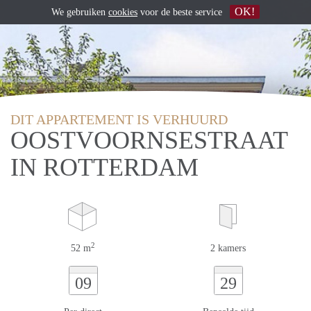
OK!
We gebruiken
cookies
voor de beste service
DIT APPARTEMENT IS VERHUURD
OOSTVOORNSESTRAAT
IN ROTTERDAM
2
52 m
2 kamers
09
29