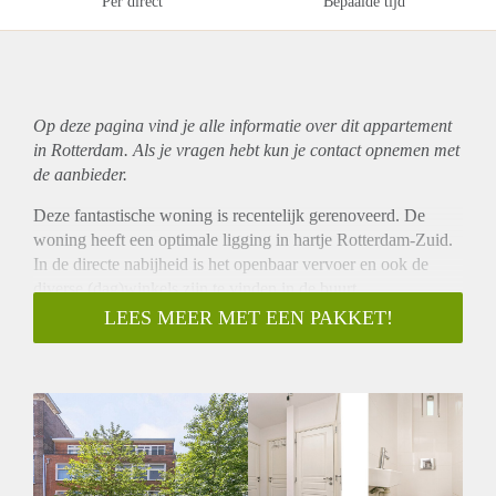
Per direct
Bepaalde tijd
Op deze pagina vind je alle informatie over dit
appartement
in Rotterdam. Als je vragen hebt kun je contact opnemen met
de aanbieder.
Deze fantastische woning is recentelijk gerenoveerd. De
woning heeft een optimale ligging in hartje Rotterdam-Zuid.
In de directe nabijheid is het openbaar vervoer en ook de
diverse (dag)winkels zijn te vinden in de buurt.
Het appartement is gelegen op de tweede woonlaag en
LEES MEER MET EEN PAKKET!
beschikt o.a. over een nieuwe keuken en een recentelijk
gerenoveerde badkamer. Aan beide kanten is er een balkon
zodat u de hele dag kunt genieten van de zon. Het
appartement wordt gemeubileerd opgeleverd.
De meetinstructie is gebaseerd op de NEN2580. De
meetinstructie is bedoeld om een meer eenduidige manier van
meten toe te passen voor het geven van een indicatie van de