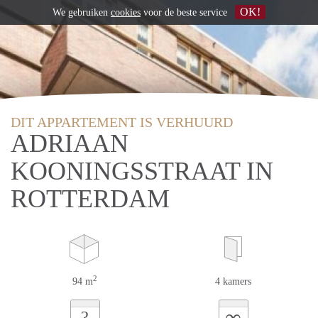
OK!
We gebruiken
cookies
voor de beste service
DIT APPARTEMENT IS VERHUURD
ADRIAAN
KOONINGSSTRAAT IN
ROTTERDAM
2
94 m
4 kamers
∞
?