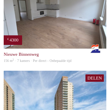
4300
€
Rott
Nieuwe Binnenweg
2
156 m
· 7 kamers · Per direct - Onbepaalde tijd
DELEN