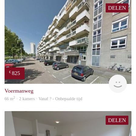
DELEN
825
€
rent
Voermanweg
2
66 m
· 2 kamers · Vanaf ? - Onbepaalde tijd
DELEN