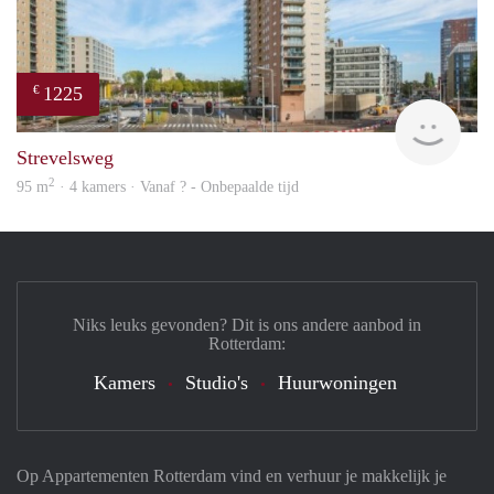
1225
€
finde
Strevelsweg
2
95 m
· 4 kamers · Vanaf ? - Onbepaalde tijd
Niks leuks gevonden? Dit is ons andere aanbod in
Rotterdam:
Kamers
Studio's
Huurwoningen
Op Appartementen Rotterdam vind en verhuur je makkelijk je