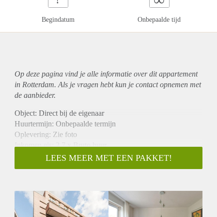
Begindatum
Onbepaalde tijd
Op deze pagina vind je alle informatie over dit
appartement
in Rotterdam. Als je vragen hebt kun je contact opnemen met
de aanbieder.
Object: Direct bij de eigenaar
Huurtermijn: Onbepaalde termijn
Oplevering: Zie foto
Inkomen eis: 2,7 x Bruto huur
Garantiestelling mogelijk: Ja
LEES MEER MET EEN PAKKET!
Borg: 1 Maand
Bemiddeling kosten: Nee
Woningdelers toegestaan: Ja
Huisdieren toegestaan: Afhankelijk van de Eigenaar
Huurtoeslag grens: Nee