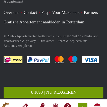
Appartement
Over ons
Contact
Faq
Voor Makelaars
Partners
Gratis je Appartement aanbieden in Rotterdam
© 2026 - Appartementen Rotterdam - KvK nr. 02094127 –
Nederland
Voorwaarden & privacy
Disclaimer
Spam & nep-accounts
Account verwijderen
Je rekent gemakkelijk af met Paypal
Je rekent gemakkelijk af met M
Je rekent gemakkelij
Je re
€ 1090 | NU REAGEREN
+