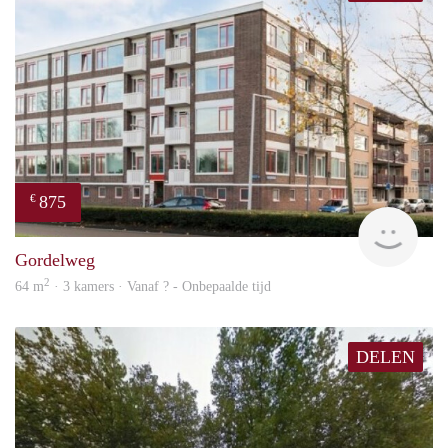
875
€
finde
Gordelweg
2
64 m
· 3 kamers · Vanaf ? - Onbepaalde tijd
DELEN