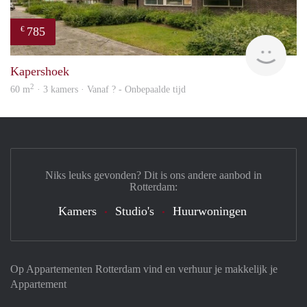
785
€
finde
Kapershoek
2
60 m
· 3 kamers · Vanaf ? - Onbepaalde tijd
Niks leuks gevonden? Dit is ons andere aanbod in
Rotterdam:
Kamers
Studio's
Huurwoningen
Op Appartementen Rotterdam vind en verhuur je makkelijk je
Appartement