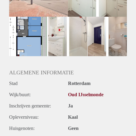
Huurtermijn
Onbepaalde termijn
Oplevering
Kaal
ALGEMENE INFORMATIE
Stad
Rotterdam
Wijk/buurt:
Oud IJsselmonde
Inschrijven gemeente:
Ja
Opleverniveau:
Kaal
Huisgenoten:
Geen