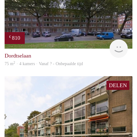
810
€
finde
Dordtselaan
2
75 m
· 4 kamers · Vanaf ? - Onbepaalde tijd
DELEN