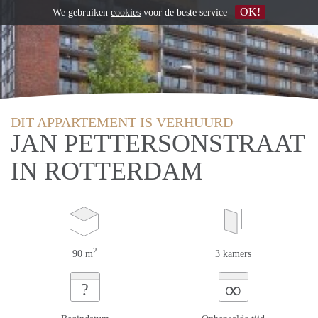
OK!
We gebruiken
cookies
voor de beste service
DIT APPARTEMENT IS VERHUURD
JAN PETTERSONSTRAAT
IN ROTTERDAM
2
90 m
3 kamers
∞
?