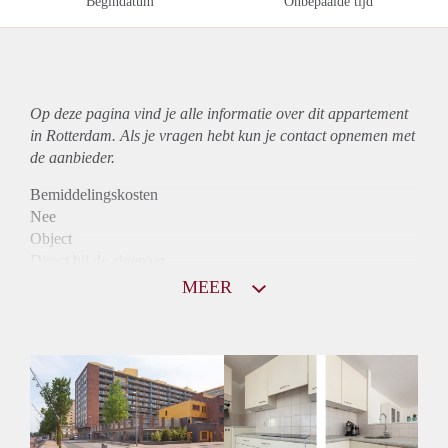
Begindatum
Onbepaalde tijd
Op deze pagina vind je alle informatie over dit
appartement
in Rotterdam. Als je vragen hebt kun je contact opnemen met
de aanbieder.
Bemiddelingskosten
Nee
Object
Direct bij de eigenaar
Borg
MEER
875
Garantiestelling
Mogelijk
Huurtoeslag
Niet mogelijk
Inkomen eis
3,0 X Maandhuur Bruto