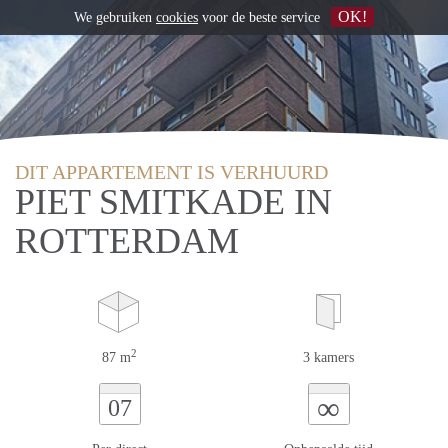
OK!
We gebruiken
cookies
voor de beste service
DIT APPARTEMENT IS VERHUURD
PIET SMITKADE IN
ROTTERDAM
2
87 m
3 kamers
∞
07