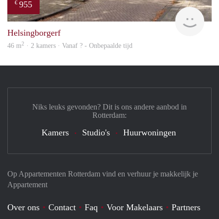
955
€
finde
Helsingborgerf
2
46 m
· 2 kamers · Vanaf ? - Onbepaalde tijd
Niks leuks gevonden? Dit is ons andere aanbod in
Rotterdam:
Kamers
Studio's
Huurwoningen
Op Appartementen Rotterdam vind en verhuur je makkelijk je
Appartement
Over ons
Contact
Faq
Voor Makelaars
Partners