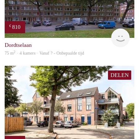
810
€
finde
Dordtselaan
2
75 m
· 4 kamers · Vanaf ? - Onbepaalde tijd
DELEN