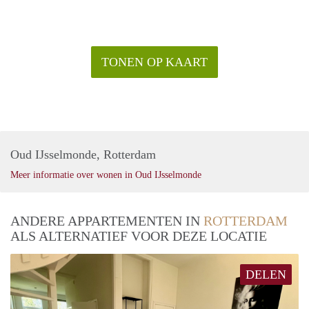
Voor Wie?
Deze woning is letterlijk ideaal voor expats, young
professionals en iedereen die woonruimte zoekt zonder
concessies te hoeven doen aan stijl en comfort. Zoek je een
TONEN OP KAART
high-end, relaxed appartement op toplocatie, dan voel je je
hier zeker thuis. Kom gerust eens langs en ervaar zelf
waarom wonen aan de Piet Smitkade nét dat beetje extra
geeft!
Maandelijke servicekosten € 40,- per maand.
Interesse? Neem snel contact met ons op en wie weet heten
Oud IJsselmonde, Rotterdam
we je binnenkort welkom aan de Piet Smitkade 422!
Meer informatie over wonen in Oud IJsselmonde
ANDERE APPARTEMENTEN IN
ROTTERDAM
ALS ALTERNATIEF VOOR DEZE LOCATIE
DELEN