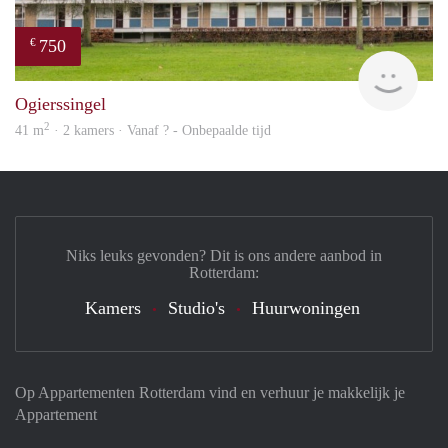
750
€
Woni
Ogierssingel
2
41 m
· 2 kamers · Vanaf ? - Onbepaalde tijd
Niks leuks gevonden? Dit is ons andere aanbod in
Rotterdam:
Kamers
Studio's
Huurwoningen
Op Appartementen Rotterdam vind en verhuur je makkelijk je
Appartement