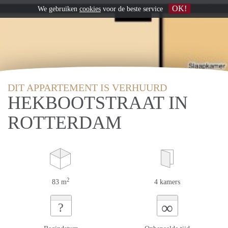
OK!
We gebruiken
cookies
voor de beste service
DIT APPARTEMENT IS VERHUURD
HEKBOOTSTRAAT IN
ROTTERDAM
2
83 m
4 kamers
∞
?