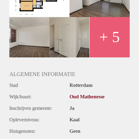
Huurtermijn
Onbepaalde termijn
Oplevering
Kaal
+ 5
ALGEMENE INFORMATIE
Stad
Rotterdam
Wijk/buurt:
Oud Mathenesse
Inschrijven gemeente:
Ja
Opleverniveau:
Kaal
Huisgenoten:
Geen