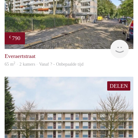
790
€
finde
Everaertstraat
2
65 m
· 2 kamers · Vanaf ? - Onbepaalde tijd
DELEN