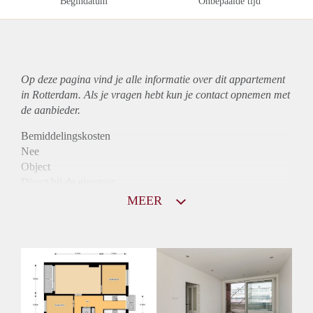
Begindatum
Onbepaalde tijd
Op deze pagina vind je alle informatie over dit
appartement
in Rotterdam. Als je vragen hebt kun je contact opnemen met
de aanbieder.
Bemiddelingskosten
Nee
Object
Direct bij de eigenaar
Borg
MEER
945
Garantiestelling
Mogelijk
Huurtoeslag
Niet mogelijk
Inkomen eis
3,3 X Maandhuur Bruto