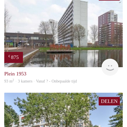
875
€
finde
Plein 1953
2
93 m
· 3 kamers · Vanaf ? - Onbepaalde tijd
DELEN