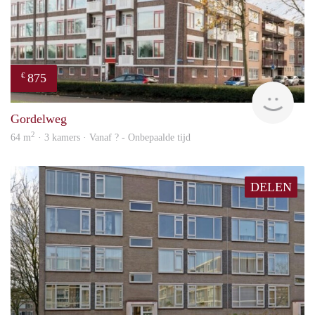
875
€
finde
Gordelweg
2
64 m
· 3 kamers · Vanaf ? - Onbepaalde tijd
DELEN