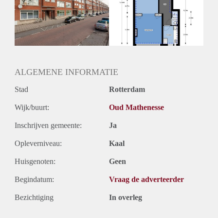
Huurtermijn
Onbepaalde termijn
Oplevering
Kaal
ALGEMENE INFORMATIE
Stad
Rotterdam
Wijk/buurt:
Oud Mathenesse
Inschrijven gemeente:
Ja
Opleverniveau:
Kaal
Huisgenoten:
Geen
Begindatum:
Vraag de adverteerder
Bezichtiging
In overleg