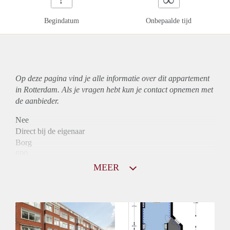
Begindatum
Onbepaalde tijd
Op deze pagina vind je alle informatie over dit
appartement
in Rotterdam. Als je vragen hebt kun je contact opnemen met
de aanbieder.
Nee
Direct bij de eigenaar
Borg
690
Garantiestelling
MEER
Mogelijk
Huurtoeslag
Niet mogelijk
Inkomen eis
N.V.T.