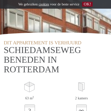
OK!
We gebruiken
cookies
voor de beste service
DIT APPARTEMENT IS VERHUURD
SCHIEDAMSEWEG
BENEDEN IN
ROTTERDAM
2
63 m
2 kamers
∞
?