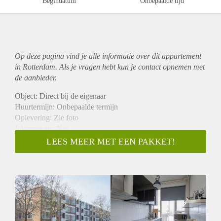
Begindatum
Onbepaalde tijd
Op deze pagina vind je alle informatie over dit
appartement
in Rotterdam. Als je vragen hebt kun je contact opnemen met
de aanbieder.
Object: Direct bij de eigenaar
Huurtermijn: Onbepaalde termijn
Oplevering: Zie foto
Inkomen eis: Nee
Garantiestelling mogelijk: Nee
LEES MEER MET EEN PAKKET!
Borg: 1 Maand
Bemiddeling kosten: Nee
Woningdelers toegestaan: Nee
Huisdieren toegestaan: Afhankelijk van de Eigenaar
Huurtoeslag grens: Ja
Geschikt voor studenten: Afhankelijk van de Eigenaar