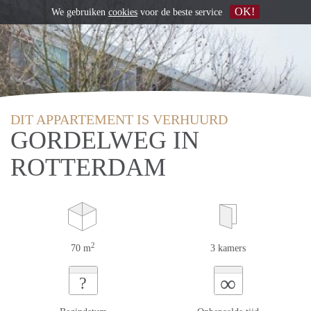
OK!
We gebruiken
cookies
voor de beste service
DIT APPARTEMENT IS VERHUURD
GORDELWEG IN
ROTTERDAM
2
70 m
3 kamers
∞
?