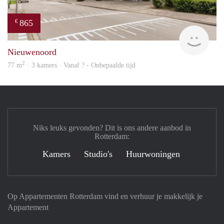
865
€
finde
Nieuwenoord
2
77 m
· 3 kamers · Vanaf ? - Onbepaalde tijd
Niks leuks gevonden? Dit is ons andere aanbod in
Rotterdam:
Kamers
Studio's
Huurwoningen
Op Appartementen Rotterdam vind en verhuur je makkelijk je
Appartement