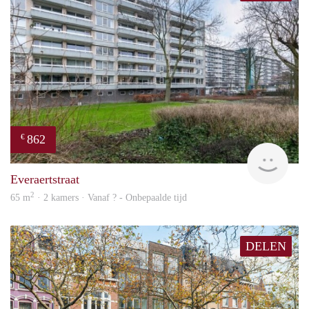
862
€
finde
Everaertstraat
2
65 m
· 2 kamers · Vanaf ? - Onbepaalde tijd
DELEN