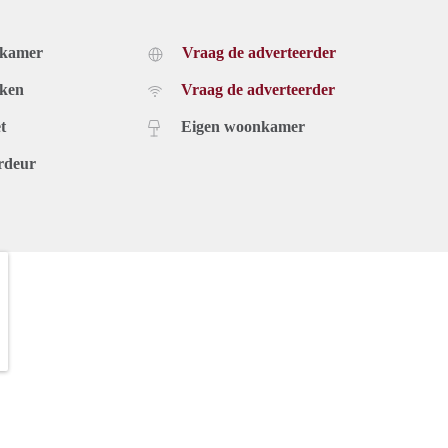
dkamer
Vraag de adverteerder
uken
Vraag de adverteerder
t
Eigen woonkamer
rdeur