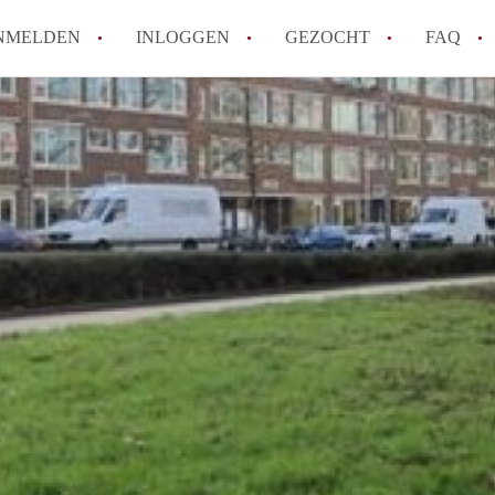
NMELDEN
INLOGGEN
GEZOCHT
FAQ
How to translate AppartementRotterdam!
Wat is AppartementenRotterdam?
Hoeveel kost het om te reageren op een A
Wat is de privacyverklaring van Apparte
Berekent AppartementenRotterdam
makelaarsvergoeding/bemiddelingsvergoe
Alle veelgestelde vragen