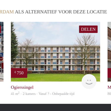
ERDAM
ALS ALTERNATIEF VOOR DEZE LOCATIE
DELEN
750
€
finder
Woning
Ogierssingel
M
2
41 m
· 2 kamers · Vanaf ? - Onbepaalde tijd
8