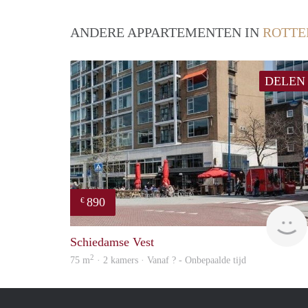
ANDERE APPARTEMENTEN IN
ROTT
DELEN
890
€
Schiedamse Vest
2
75 m
· 2 kamers · Vanaf ? - Onbepaalde tijd