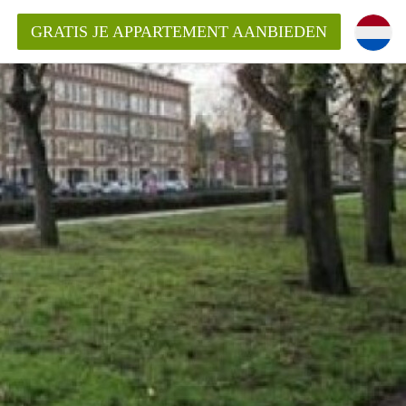
GRATIS JE APPARTEMENT AANBIEDEN
ppartement in Rotterdam?
mentenRotterdam?
ding?