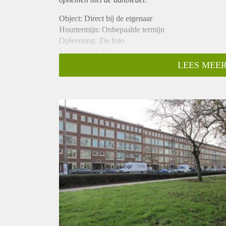
Object: Direct bij de eigenaar
Huurtermijn: Onbepaalde termijn
Oplevering: Zie foto
Inkomen eis: Nee
Garantiestelling mogelijk: Nee
LEES MEER
Borg: 1 Maand
Bemiddeling kosten: Nee
Woningdelers toegestaan: Nee
Huisdieren toegestaan: Afhankelijk van de Eigenaar
Huurtoeslag grens: Ja
Geschikt voor studenten: Afhankelijk van de Eigena