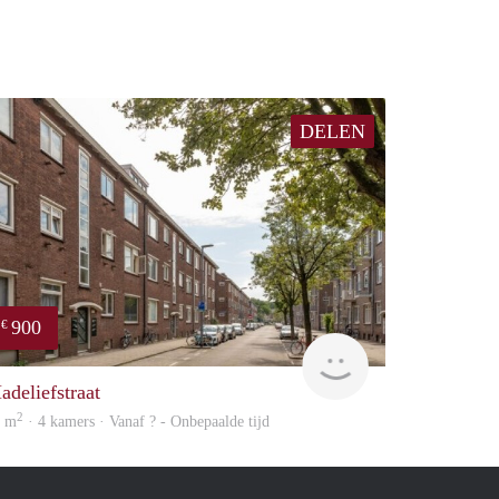
DELEN
900
€
finder
adeliefstraat
2
0 m
· 4 kamers · Vanaf ? - Onbepaalde tijd