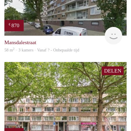
870
€
finde
Mansdalestraat
2
58 m
· 3 kamers · Vanaf ? - Onbepaalde tijd
DELEN