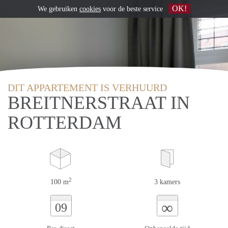
OK!
We gebruiken
cookies
voor de beste service
DIT APPARTEMENT IS VERHUURD
BREITNERSTRAAT IN
ROTTERDAM
2
100 m
3 kamers
∞
09