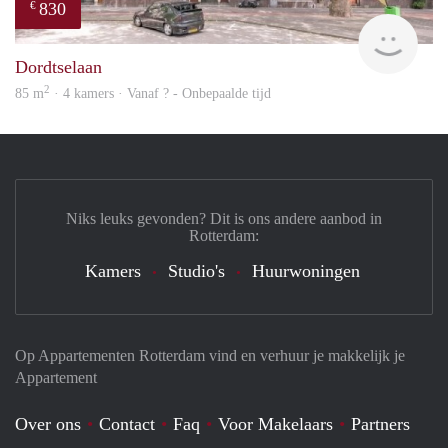
830
€
rent
Dordtselaan
2
85 m
· 4 kamers · Vanaf ? - Onbepaalde tijd
Niks leuks gevonden? Dit is ons andere aanbod in
Rotterdam:
Kamers
Studio's
Huurwoningen
Op Appartementen Rotterdam vind en verhuur je makkelijk je
Appartement
Over ons
Contact
Faq
Voor Makelaars
Partners