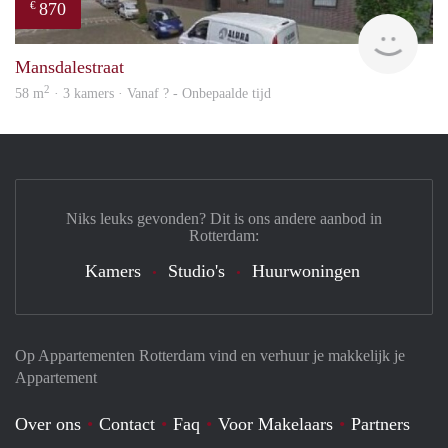
870
€
finde
Mansdalestraat
2
58 m
· 3 kamers · Vanaf ? - Onbepaalde tijd
Niks leuks gevonden? Dit is ons andere aanbod in
Rotterdam:
Kamers
Studio's
Huurwoningen
Op Appartementen Rotterdam vind en verhuur je makkelijk je
Appartement
Over ons
Contact
Faq
Voor Makelaars
Partners