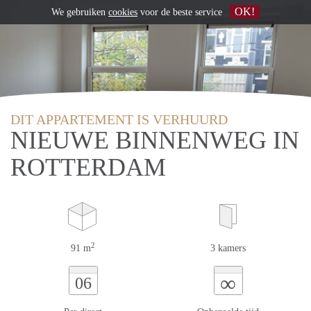
OK!
We gebruiken
cookies
voor de beste service
DIT APPARTEMENT IS VERHUURD
NIEUWE BINNENWEG IN
ROTTERDAM
2
91 m
3 kamers
∞
06