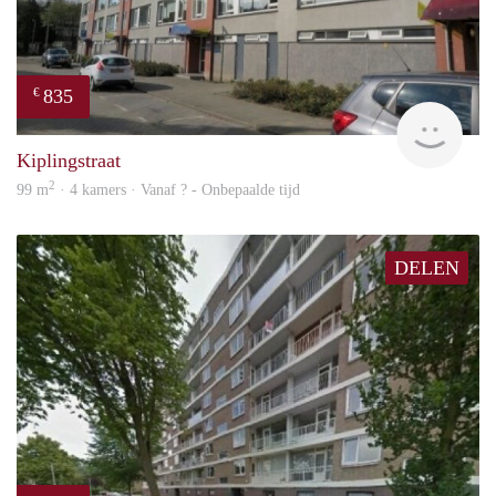
835
€
finde
Kiplingstraat
2
99 m
· 4 kamers · Vanaf ? - Onbepaalde tijd
DELEN