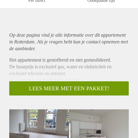
Per direct
Onbepaalde tijd
Op deze pagina vind je alle informatie over dit
appartement
in Rotterdam. Als je vragen hebt kun je contact opnemen met
de aanbieder.
Het appartement is gestoffeerd en niet gemeubileerd.
De huurprijs is exclusief gas, water en elektriciteit en
exclusief televisie en internet.
De woning is 01/12/2022 beschikbaar.
Waarborgsom is 2x de maandhuur.
LEES MEER MET EEN PAKKET!
Nieuwe Binnenweg 167-B is gelegen in de buurt Oude
Westen.
Gesitueerd op loopafstand van het centrum van Rotterdam,
loopafstand van een supermarkt en loopafstand van een
treinstation.