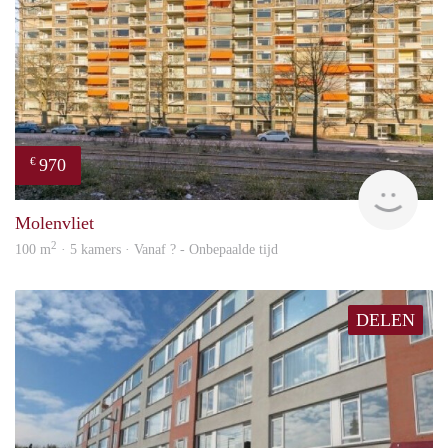
970
€
finde
Molenvliet
2
100 m
· 5 kamers · Vanaf ? - Onbepaalde tijd
DELEN