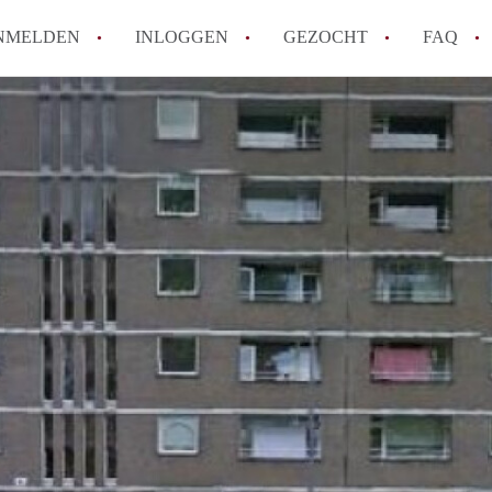
NMELDEN
INLOGGEN
GEZOCHT
FAQ
How to translate AppartementRotterdam!
Wat is AppartementenRotterdam?
Hoeveel kost het om te reageren op een A
Wat is de privacyverklaring van Apparte
Berekent AppartementenRotterdam
makelaarsvergoeding/bemiddelingsvergoe
Alle veelgestelde vragen