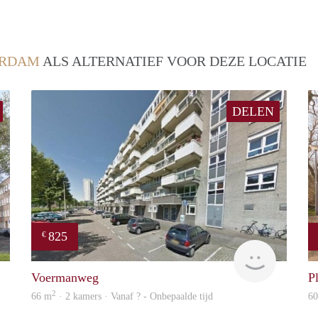
ERDAM
ALS ALTERNATIEF VOOR DEZE LOCATIE
DELEN
825
€
finder
rent
Voermanweg
Pl
2
66 m
· 2 kamers · Vanaf ? - Onbepaalde tijd
6