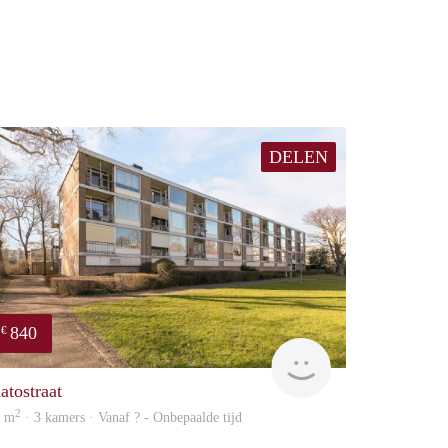
DELEN
840
€
finder
atostraat
2
0 m
· 3 kamers · Vanaf ? - Onbepaalde tijd