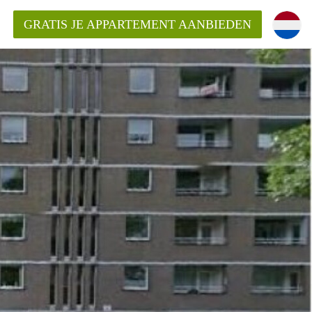
GRATIS JE APPARTEMENT AANBIEDEN
ppartement in Rotterdam?
mentenRotterdam?
ding?