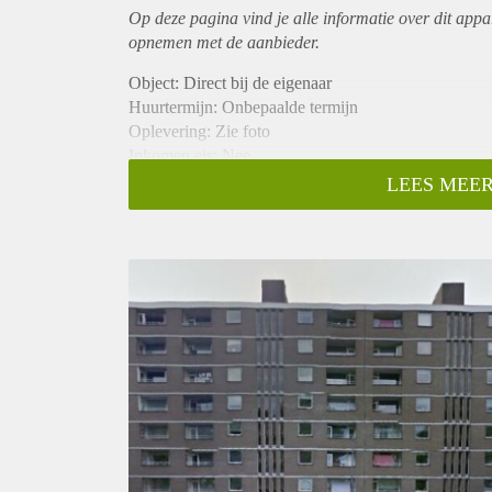
Op deze pagina vind je alle informatie over dit
appa
opnemen met de aanbieder.
Object: Direct bij de eigenaar
Huurtermijn: Onbepaalde termijn
Oplevering: Zie foto
Inkomen eis: Nee
Garantiestelling mogelijk: Nee
LEES MEER
Borg: 1 Maand
Bemiddeling kosten: Nee
Woningdelers toegestaan: Nee
Huisdieren toegestaan: Afhankelijk van de Eigenaar
Huurtoeslag grens: Ja
Geschikt voor studenten: Afhankelijk van de Eigena