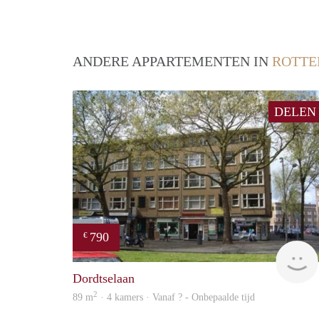
ANDERE APPARTEMENTEN IN
ROTT
DELEN
790
€
Dordtselaan
2
89 m
· 4 kamers · Vanaf ? - Onbepaalde tijd