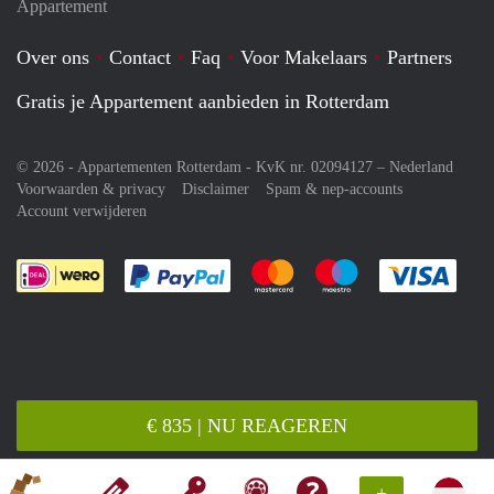
Appartement
Over ons
Contact
Faq
Voor Makelaars
Partners
Gratis je Appartement aanbieden in Rotterdam
© 2026 - Appartementen Rotterdam - KvK nr. 02094127 –
Nederland
Voorwaarden & privacy
Disclaimer
Spam & nep-accounts
Account verwijderen
Je rekent gemakkelijk af met Paypal
Je rekent gemakkelijk af met M
Je rekent gemakkelij
Je re
€ 835 | NU REAGEREN
+