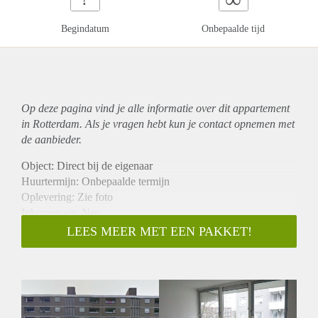
Begindatum
Onbepaalde tijd
Op deze pagina vind je alle informatie over dit
appartement
in Rotterdam. Als je vragen hebt kun je contact opnemen met
de aanbieder.
Object: Direct bij de eigenaar
Huurtermijn: Onbepaalde termijn
Oplevering: Zie foto
Inkomen eis: Nee
Garantiestelling mogelijk: Nee
LEES MEER MET EEN PAKKET!
Borg: 1 Maand
Bemiddeling kosten: Nee
Woningdelers toegestaan: Nee
Huisdieren toegestaan: Afhankelijk van de Eigenaar
Huurtoeslag grens: Ja