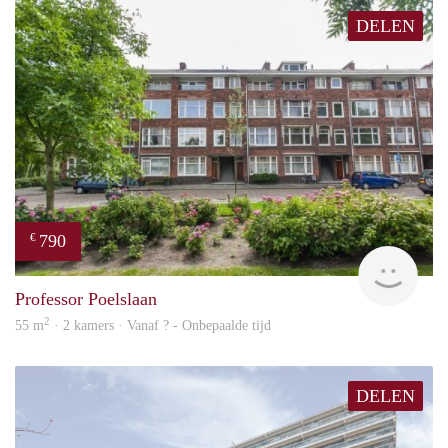
DELEN
790
€
finde
Professor Poelslaan
2
55 m
· 2 kamers · Vanaf ? - Onbepaalde tijd
DELEN