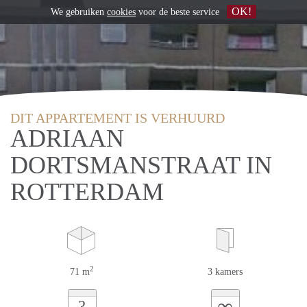
OK!
We gebruiken
cookies
voor de beste service
DIT APPARTEMENT IS VERHUURD
ADRIAAN
DORTSMANSTRAAT IN
ROTTERDAM
2
71 m
3 kamers
∞
?