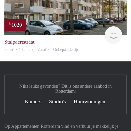
1020
€
finde
Stalpaertstraat
2
75 m
· 4 kamers · Vanaf ? - Onbepaalde tijd
Niks leuks gevonden? Dit is ons andere aanbod in
Rotterdam:
Kamers
Studio's
Huurwoningen
Op Appartementen Rotterdam vind en verhuur je makkelijk je