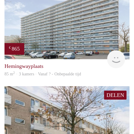
865
€
Woni
Hemingwayplaats
2
85 m
· 3 kamers · Vanaf ? - Onbepaalde tijd
DELEN