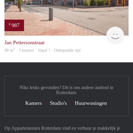
987
€
Woni
Jan Pettersonstraat
2
90 m
· 3 kamers · Vanaf ? - Onbepaalde tijd
Niks leuks gevonden? Dit is ons andere aanbod in
Rotterdam:
Kamers
Studio's
Huurwoningen
Op Appartementen Rotterdam vind en verhuur je makkelijk je