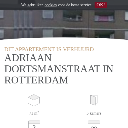
OK!
We gebruiken
cookies
voor de beste service
DIT APPARTEMENT IS VERHUURD
ADRIAAN
DORTSMANSTRAAT IN
ROTTERDAM
2
71 m
3 kamers
∞
?