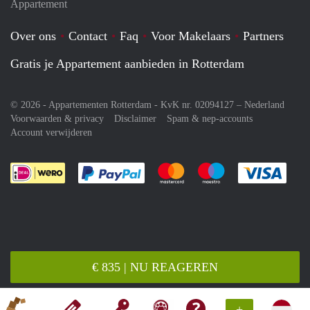
Appartement
Over ons
Contact
Faq
Voor Makelaars
Partners
Gratis je Appartement aanbieden in Rotterdam
© 2026 - Appartementen Rotterdam - KvK nr. 02094127 –
Nederland
Voorwaarden & privacy
Disclaimer
Spam & nep-accounts
Account verwijderen
Je rekent gemakkelijk af met Paypal
Je rekent gemakkelijk af met M
Je rekent gemakkelij
Je re
€ 835 | NU REAGEREN
+