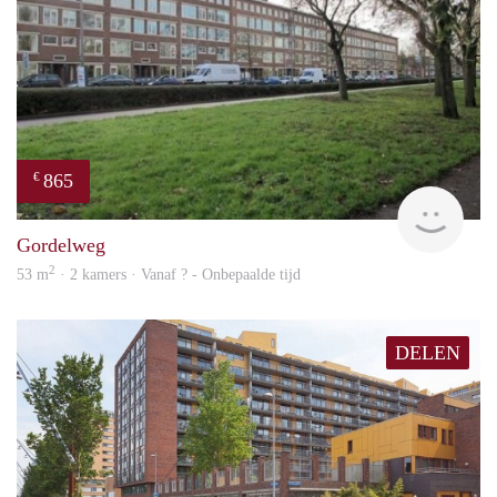
865
€
finde
Gordelweg
2
53 m
· 2 kamers · Vanaf ? - Onbepaalde tijd
DELEN