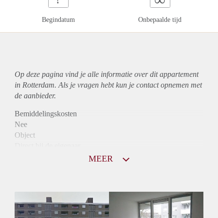
Begindatum
Onbepaalde tijd
Op deze pagina vind je alle informatie over dit
appartement
in Rotterdam. Als je vragen hebt kun je contact opnemen met
de aanbieder.
Bemiddelingskosten
Nee
Object
Direct bij de eigenaar
Borg
MEER
795
Garantiestelling
Niet mogelijk
Huurtoeslag
Mogelijk