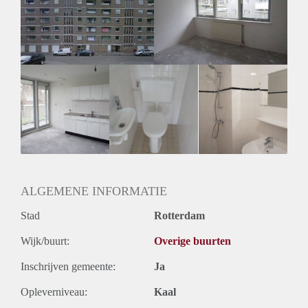
Inkomen eis
N.V.T.
Huurtermijn
Onbepaalde termijn
Oplevering
Kaal
ALGEMENE INFORMATIE
Stad
Rotterdam
Wijk/buurt:
Overige buurten
Inschrijven gemeente:
Ja
Opleverniveau:
Kaal