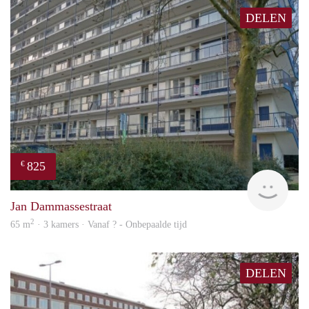
DELEN
825
€
rent
Jan Dammassestraat
2
65 m
· 3 kamers · Vanaf ? - Onbepaalde tijd
DELEN