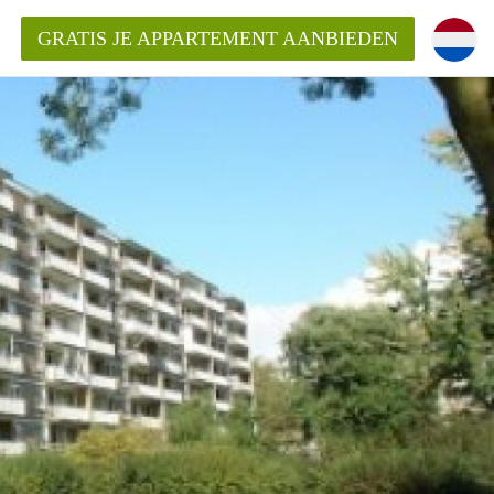
GRATIS JE APPARTEMENT AANBIEDEN
ppartement in Rotterdam?
mentenRotterdam?
ding?