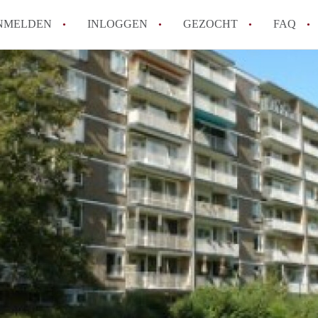
NMELDEN
INLOGGEN
GEZOCHT
FAQ
How to translate AppartementRotterdam!
Wat is AppartementenRotterdam?
Hoeveel kost het om te reageren op een A
Wat is de privacyverklaring van Apparte
Berekent AppartementenRotterdam
makelaarsvergoeding/bemiddelingsvergoe
Alle veelgestelde vragen