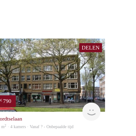
DELEN
790
€
finder
ordtselaan
2
9 m
· 4 kamers · Vanaf ? - Onbepaalde tijd