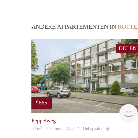
ANDERE APPARTEMENTEN IN
ROTT
DELEN
865
€
Peppelweg
2
60 m
· 3 kamers · Vanaf ? - Onbepaalde tijd