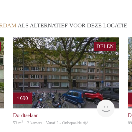
ERDAM
ALS ALTERNATIEF VOOR DEZE LOCATIE
DELEN
690
€
rent
finder
Dordtselaan
D
2
53 m
· 2 kamers · Vanaf ? - Onbepaalde tijd
8