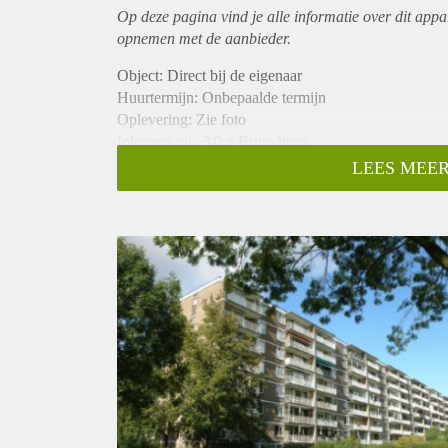
Op deze pagina vind je alle informatie over dit
appa
opnemen met de aanbieder.
Object: Direct bij de eigenaar
Huurtermijn: Onbepaalde termijn
Oplevering: Zie foto
Inkomen eis: 3,0 x Bruto huur
Garantiestelling mogelijk: Ja
LEES MEER
Borg: 1 Maand
Bemiddeling kosten: Nee
Woningdelers toegestaan: Ja
Huisdieren toegestaan: Afhankelijk van de Eigenaar
Huurtoeslag grens: Nee
Geschikt voor studenten: Afhankelijk van de Eigena