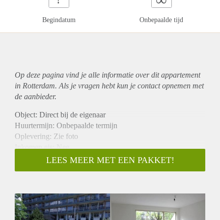
Begindatum
Onbepaalde tijd
Op deze pagina vind je alle informatie over dit
appartement
in Rotterdam. Als je vragen hebt kun je contact opnemen met
de aanbieder.
Object: Direct bij de eigenaar
Huurtermijn: Onbepaalde termijn
Oplevering: Zie foto
Inkomen eis: Nee
Garantiestelling mogelijk: Nee
LEES MEER MET EEN PAKKET!
Borg: 1 Maand
Bemiddeling kosten: Nee
Woningdelers toegestaan: Nee
Huisdieren toegestaan: Afhankelijk van de Eigenaar
Huurtoeslag grens: Ja