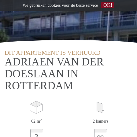
OK!
We gebruiken
cookies
voor de beste service
DIT APPARTEMENT IS VERHUURD
ADRIAEN VAN DER
DOESLAAN IN
ROTTERDAM
2
62 m
2 kamers
∞
?