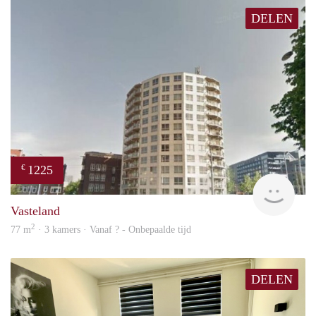
DELEN
1225
€
rent
Vasteland
2
77 m
· 3 kamers · Vanaf ? - Onbepaalde tijd
DELEN