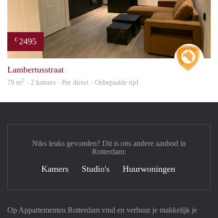
2495
€
Real 
Lambertusstraat
2
79 m
· 2 kamers · Per direct - Onbepaalde tijd
Niks leuks gevonden? Dit is ons andere aanbod in
Rotterdam:
Kamers
Studio's
Huurwoningen
Op Appartementen Rotterdam vind en verhuur je makkelijk je