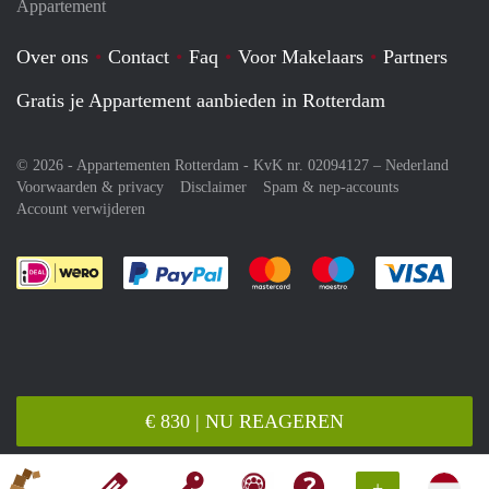
Appartement
Over ons
Contact
Faq
Voor Makelaars
Partners
Gratis je Appartement aanbieden in Rotterdam
© 2026 - Appartementen Rotterdam - KvK nr. 02094127 –
Nederland
Voorwaarden & privacy
Disclaimer
Spam & nep-accounts
Account verwijderen
Je rekent gemakkelijk af met Paypal
Je rekent gemakkelijk af met M
Je rekent gemakkelij
Je re
€ 830 | NU REAGEREN
+