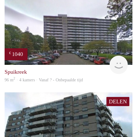
1040
€
rent
Spuikreek
2
96 m
· 4 kamers · Vanaf ? - Onbepaalde tijd
DELEN