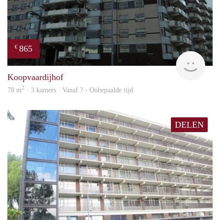
865
€
rent
Koopvaardijhof
2
78 m
· 3 kamers · Vanaf ? - Onbepaalde tijd
DELEN