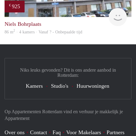
925
€
rent
Niels Bohrplaats
2
86 m
· 4 kamers · Vanaf ? - Onbepaalde tijd
Niks leuks gevonden? Dit is ons andere aanbod in
Rotterdam:
Kamers
Studio's
Huurwoningen
Op Appartementen Rotterdam vind en verhuur je makkelijk je
Appartement
Over ons
Contact
Faq
Voor Makelaars
Partners