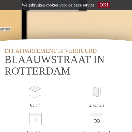
OK!
We gebruiken
cookies
voor de beste service
DIT APPARTEMENT IS VERHUURD
BLAAUWSTRAAT IN
ROTTERDAM
2
61 m
2 kamers
∞
?