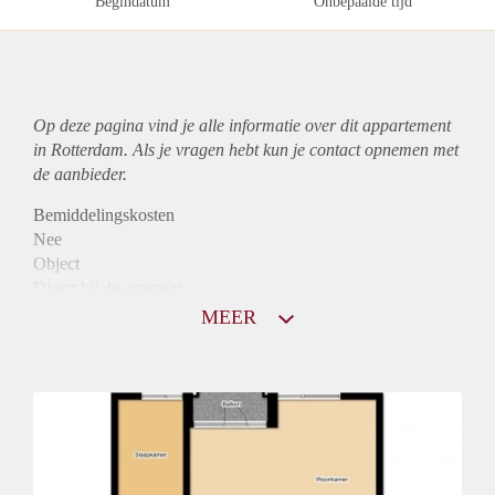
Begindatum
Onbepaalde tijd
Op deze pagina vind je alle informatie over dit
appartement
in Rotterdam. Als je vragen hebt kun je contact opnemen met
de aanbieder.
Bemiddelingskosten
Nee
Object
Direct bij de eigenaar
Borg
MEER
715
Huurtoeslag
Mogelijk
Inkomen eis
N.V.T.
Huurtermijn
Onbepaalde termijn