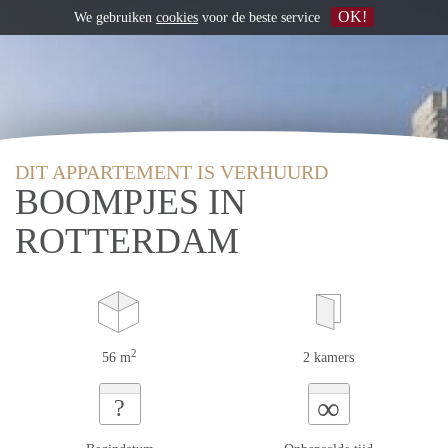
OK!
We gebruiken
cookies
voor de beste service
DIT APPARTEMENT IS VERHUURD
BOOMPJES IN
ROTTERDAM
2
56 m
2 kamers
∞
?