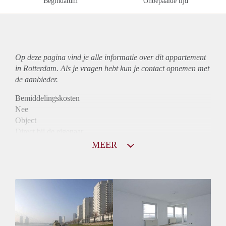
Begindatum
Onbepaalde tijd
Op deze pagina vind je alle informatie over dit
appartement
in Rotterdam. Als je vragen hebt kun je contact opnemen met
de aanbieder.
Bemiddelingskosten
Nee
Object
Direct bij de eigenaar
Borg
MEER
820
Garantiestelling
Mogelijk
Huurtoeslag
Niet mogelijk
Inkomen eis
2,9 X Maandhuur Bruto