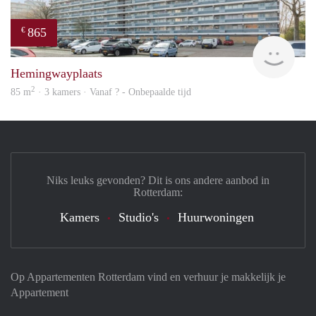
865
€
Woni
Hemingwayplaats
2
85 m
· 3 kamers · Vanaf ? - Onbepaalde tijd
Niks leuks gevonden? Dit is ons andere aanbod in
Rotterdam:
Kamers
Studio's
Huurwoningen
Op Appartementen Rotterdam vind en verhuur je makkelijk je
Appartement