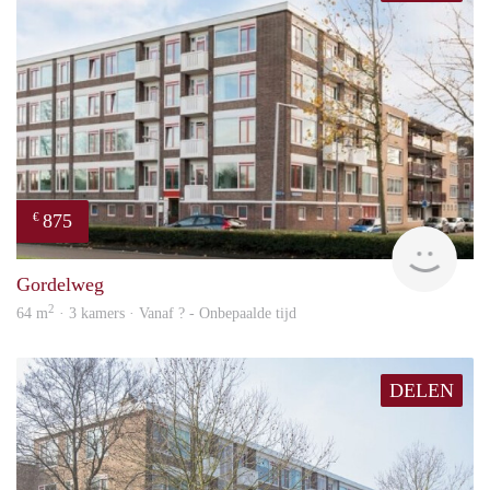
875
€
finde
Gordelweg
2
64 m
· 3 kamers · Vanaf ? - Onbepaalde tijd
DELEN