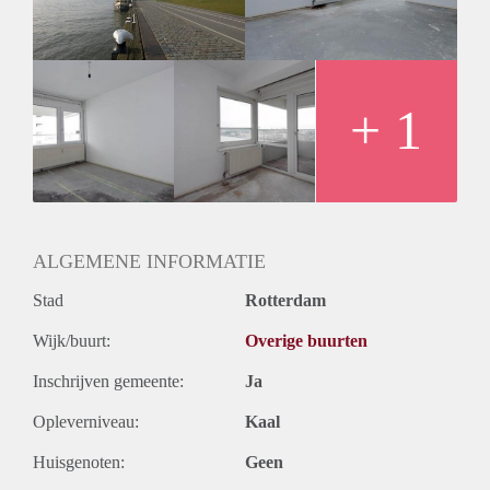
Huurtermijn
Onbepaalde termijn
Oplevering
Kaal
+ 1
ALGEMENE INFORMATIE
Stad
Rotterdam
Wijk/buurt:
Overige buurten
Inschrijven gemeente:
Ja
Opleverniveau:
Kaal
Huisgenoten:
Geen