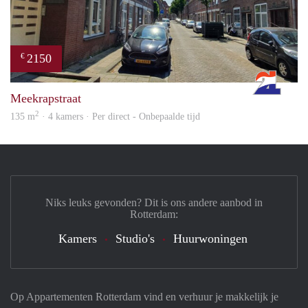
2150
€
Rott
Meekrapstraat
2
135 m
· 4 kamers · Per direct - Onbepaalde tijd
Niks leuks gevonden? Dit is ons andere aanbod in
Rotterdam:
Kamers
Studio's
Huurwoningen
Op Appartementen Rotterdam vind en verhuur je makkelijk je