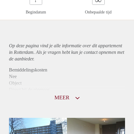
Begindatum
Onbepaalde tijd
Op deze pagina vind je alle informatie over dit
appartement
in Rotterdam. Als je vragen hebt kun je contact opnemen met
de aanbieder.
Bemiddelingskosten
Nee
Object
Direct bij de eigenaar
Borg
MEER
755
Garantiestelling
Niet mogelijk
Huurtoeslag
Mogelijk