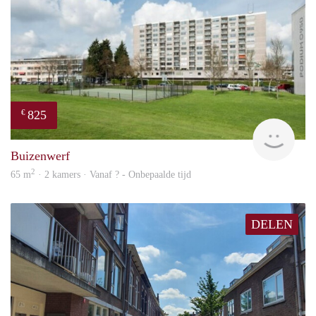
825
€
rent
Buizenwerf
2
65 m
· 2 kamers · Vanaf ? - Onbepaalde tijd
DELEN