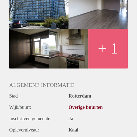
Inkomen eis
N.V.T.
Huurtermijn
Onbepaalde termijn
Oplevering
Kaal
+ 1
ALGEMENE INFORMATIE
Stad
Rotterdam
Wijk/buurt:
Overige buurten
Inschrijven gemeente:
Ja
Opleverniveau:
Kaal