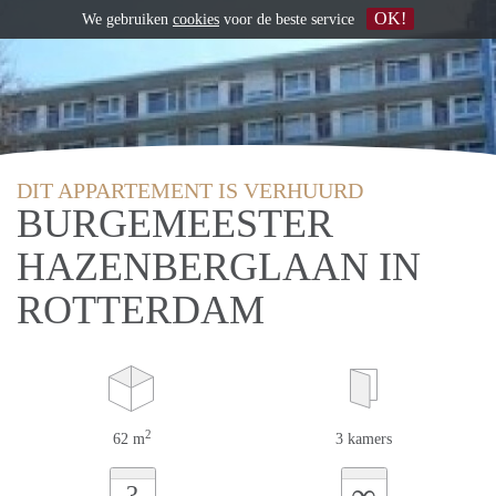
OK!
We gebruiken
cookies
voor de beste service
DIT APPARTEMENT IS VERHUURD
BURGEMEESTER
HAZENBERGLAAN IN
ROTTERDAM
2
62 m
3 kamers
∞
?