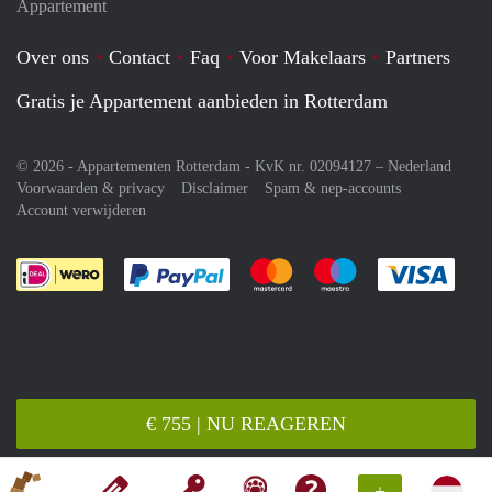
Appartement
Over ons
Contact
Faq
Voor Makelaars
Partners
Gratis je Appartement aanbieden in Rotterdam
© 2026 - Appartementen Rotterdam - KvK nr. 02094127 –
Nederland
Voorwaarden & privacy
Disclaimer
Spam & nep-accounts
Account verwijderen
Je rekent gemakkelijk af met Paypal
Je rekent gemakkelijk af met M
Je rekent gemakkelij
Je re
€ 755 | NU REAGEREN
+