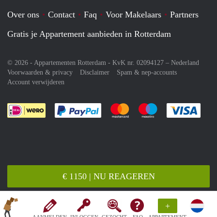
Over ons
Contact
Faq
Voor Makelaars
Partners
Gratis je Appartement aanbieden in Rotterdam
© 2026 - Appartementen Rotterdam - KvK nr. 02094127 –
Nederland
Voorwaarden & privacy
Disclaimer
Spam & nep-accounts
Account verwijderen
Je rekent gemakkelijk af met Paypal
Je rekent gemakkelijk af met M
Je rekent gemakkelij
Je re
€ 1150 | NU REAGEREN
+