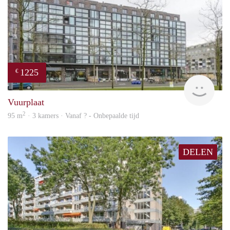
1225
€
finde
Vuurplaat
2
95 m
· 3 kamers · Vanaf ? - Onbepaalde tijd
DELEN