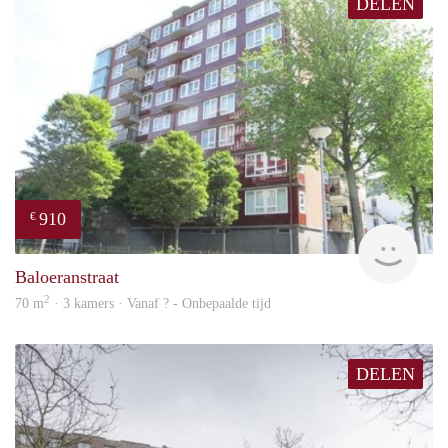
DELEN
910
€
rent
Baloeranstraat
2
70 m
· 3 kamers · Vanaf ? - Onbepaalde tijd
DELEN