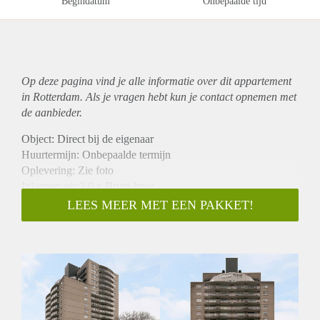
Begindatum
Onbepaalde tijd
Op deze pagina vind je alle informatie over dit
appartement
in Rotterdam. Als je vragen hebt kun je contact opnemen met
de aanbieder.
Object: Direct bij de eigenaar
Huurtermijn: Onbepaalde termijn
Oplevering: Zie foto
Inkomen eis:3,0 x Bruto huur
Garantiestelling mogelijk: Ja
LEES MEER MET EEN PAKKET!
Borg: 1 Maand
Bemiddeling kosten: Nee
Woningdelers toegestaan: Ja
Huisdieren toegestaan: Afhankelijk van de Eigenaar
Huurtoeslag grens: Nee
Geschikt voor studenten: Afhankelijk van de Eigenaar