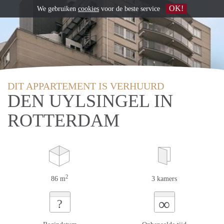
OK!
We gebruiken
cookies
voor de beste service
DIT APPARTEMENT IS VERHUURD
DEN UYLSINGEL IN
ROTTERDAM
2
86 m
3 kamers
∞
?