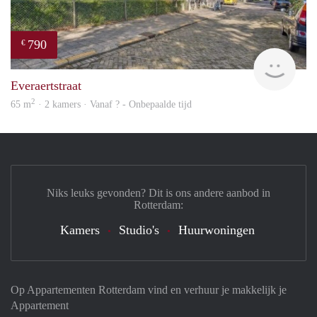
790
€
finde
Everaertstraat
2
65 m
· 2 kamers · Vanaf ? - Onbepaalde tijd
Niks leuks gevonden? Dit is ons andere aanbod in
Rotterdam:
Kamers
Studio's
Huurwoningen
Op Appartementen Rotterdam vind en verhuur je makkelijk je
Appartement