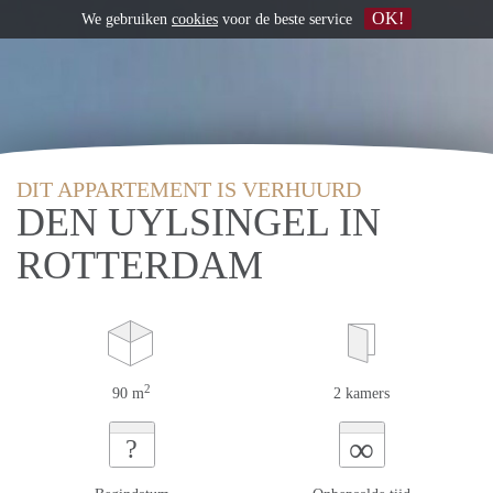
OK!
We gebruiken
cookies
voor de beste service
DIT APPARTEMENT IS VERHUURD
DEN UYLSINGEL IN
ROTTERDAM
2
90 m
2 kamers
∞
?