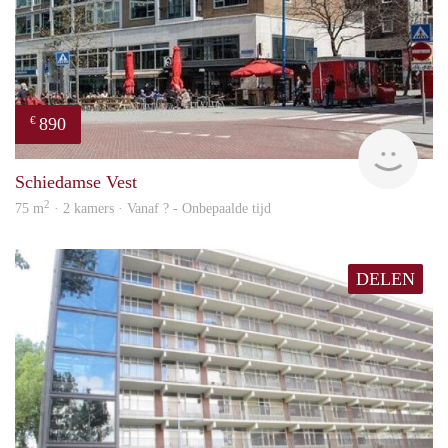
890
€
finde
Schiedamse Vest
2
75 m
· 2 kamers · Vanaf ? - Onbepaalde tijd
DELEN