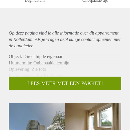
Begindatum
Onbepaalde tijd
Op deze pagina vind je alle informatie over dit
appartement
in Rotterdam. Als je vragen hebt kun je contact opnemen met
de aanbieder.
Object: Direct bij de eigenaar
Huurtermijn: Onbepaalde termijn
Oplevering: Zie foto
Inkomen eis: 2,6 x Bruto huur
Garantiestelling mogelijk: Ja
LEES MEER MET EEN PAKKET!
Borg: 1 Maand
Bemiddeling kosten: Nee
Woningdelers toegestaan: Ja
Huisdieren toegestaan: Afhankelijk van de Eigenaar
Huurtoeslag grens: Nee
Geschikt voor studenten: Afhankelijk van de Eigenaar