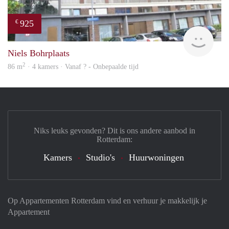
925
€
rent
Niels Bohrplaats
2
86 m
· 4 kamers · Vanaf ? - Onbepaalde tijd
Niks leuks gevonden? Dit is ons andere aanbod in
Rotterdam:
Kamers
Studio's
Huurwoningen
Op Appartementen Rotterdam vind en verhuur je makkelijk je
Appartement