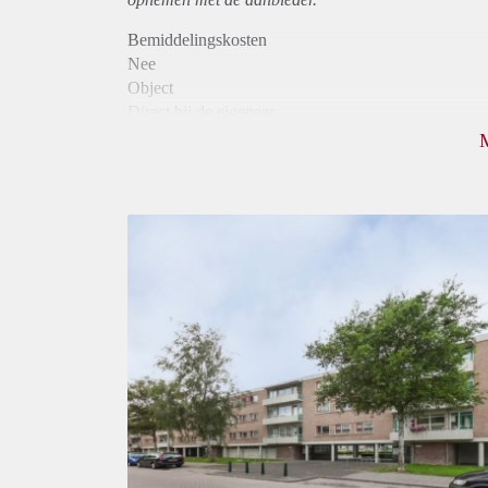
Bemiddelingskosten
Nee
Object
Direct bij de eigenaar
Borg
800
Garantiestelling
Niet mogelijk
Huurtoeslag
Mogelijk
Inkomen eis
N.V.T.
Huurtermijn
Onbepaalde termijn
Oplevering
Kaal