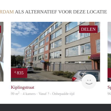
ERDAM
ALS ALTERNATIEF VOOR DEZE LOCATIE
DELEN
835
€
Rotterdam
finder
Kiplingstraat
S
2
99 m
· 4 kamers · Vanaf ? - Onbepaalde tijd
9