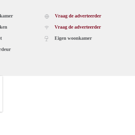
dkamer
Vraag de adverteerder
uken
Vraag de adverteerder
t
Eigen woonkamer
rdeur