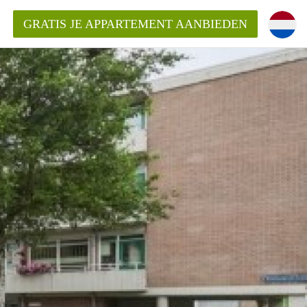
GRATIS JE APPARTEMENT AANBIEDEN
ppartement in Rotterdam?
mentenRotterdam?
ding?