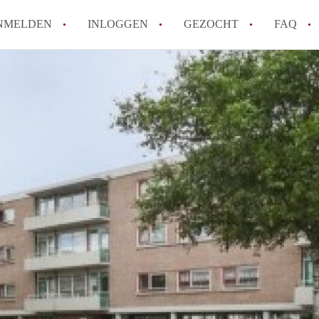
NMELDEN
INLOGGEN
GEZOCHT
FAQ
How to translate AppartementRotterdam!
Wat is AppartementenRotterdam?
Hoeveel kost het om te reageren op een A
Wat is de privacyverklaring van Apparte
Berekent AppartementenRotterdam
makelaarsvergoeding/bemiddelingsvergoe
Alle veelgestelde vragen