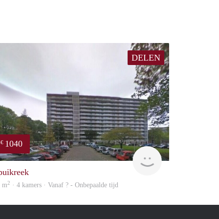
DELEN
1040
€
finder
puikreek
2
6 m
· 4 kamers · Vanaf ? - Onbepaalde tijd