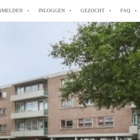
NMELDEN
INLOGGEN
GEZOCHT
FAQ
How to translate AppartementRotterdam!
Wat is AppartementenRotterdam?
Hoeveel kost het om te reageren op een A
Wat is de privacyverklaring van Apparte
Berekent AppartementenRotterdam
makelaarsvergoeding/bemiddelingsvergoe
Alle veelgestelde vragen