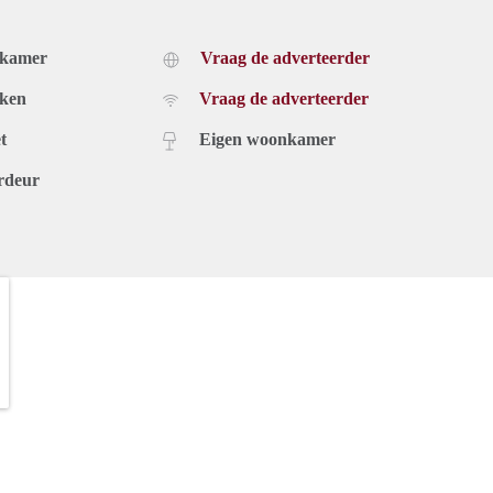
dkamer
Vraag de adverteerder
uken
Vraag de adverteerder
t
Eigen woonkamer
rdeur