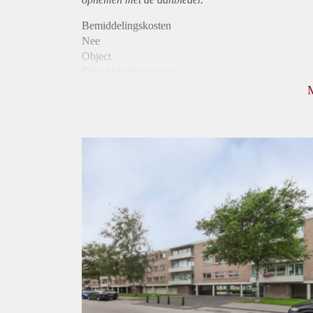
Bemiddelingskosten
Nee
Object
Direct bij de eigenaar
Borg
750
Garantiestelling
Niet mogelijk
Huurtoeslag
Mogelijk
Inkomen eis
N.V.T.
Huurtermijn
Onbepaalde termijn
Oplevering
Kaal