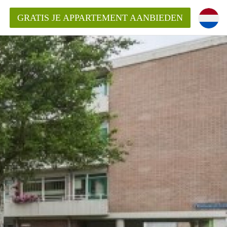
GRATIS JE APPARTEMENT AANBIEDEN
ppartement in Rotterdam?
mentenRotterdam?
ding?