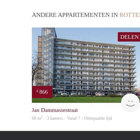
ANDERE APPARTEMENTEN IN
ROTT
DELEN
866
€
Jan Dammassestraat
2
68 m
· 3 kamers · Vanaf ? - Onbepaalde tijd