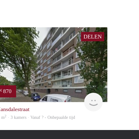
DELEN
870
€
finder
ansdalestraat
2
8 m
· 3 kamers · Vanaf ? - Onbepaalde tijd