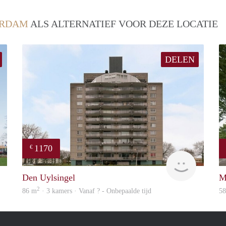
ERDAM
ALS ALTERNATIEF VOOR DEZE LOCATIE
DELEN
1170
€
Woning
finder
Den Uylsingel
M
2
86 m
· 3 kamers · Vanaf ? - Onbepaalde tijd
5