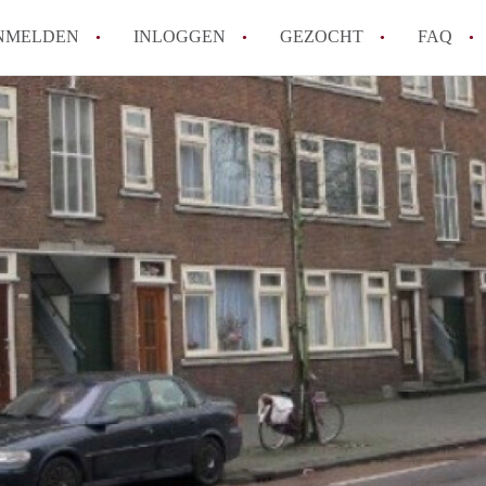
NMELDEN
INLOGGEN
GEZOCHT
FAQ
How to translate AppartementRotterdam!
Wat is AppartementenRotterdam?
Hoeveel kost het om te reageren op een A
Wat is de privacyverklaring van Apparte
Berekent AppartementenRotterdam
makelaarsvergoeding/bemiddelingsvergoe
Alle veelgestelde vragen