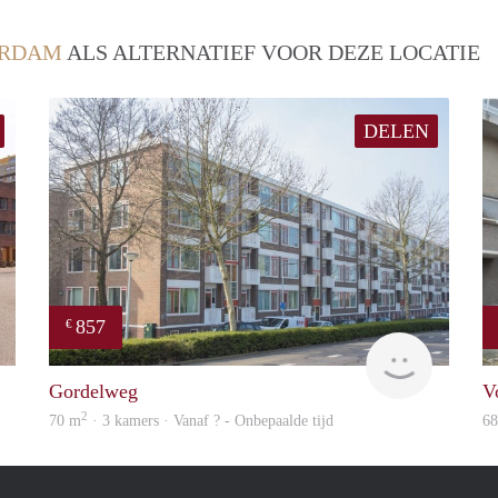
ERDAM
ALS ALTERNATIEF VOOR DEZE LOCATIE
DELEN
857
€
finder
Woning
Gordelweg
V
2
70 m
· 3 kamers · Vanaf ? - Onbepaalde tijd
6