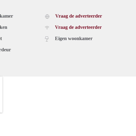
dkamer
Vraag de adverteerder
uken
Vraag de adverteerder
t
Eigen woonkamer
rdeur