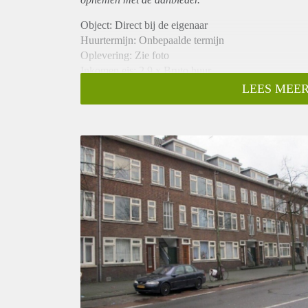
Object: Direct bij de eigenaar
Huurtermijn: Onbepaalde termijn
Oplevering: Zie foto
Inkomen eis: 2,9 x Bruto huur
Garantiestelling mogelijk: Ja
LEES MEER
Borg: 1 Maand
Bemiddeling kosten: Nee
Woningdelers toegestaan: Ja
Huisdieren toegestaan: Afhankelijk van de Eigenaar
Huurtoeslag grens: Nee
Geschikt voor studenten: Afhankelijk van de Eigena