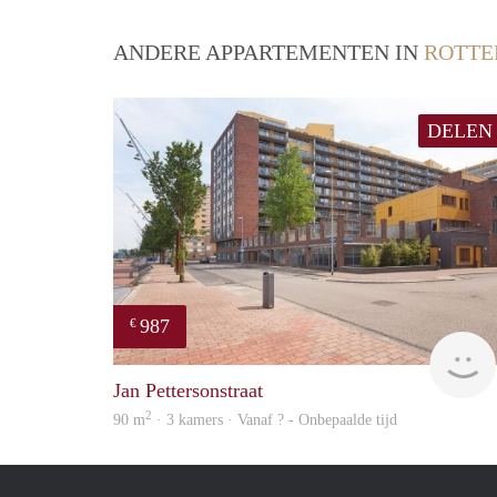
ANDERE APPARTEMENTEN IN
ROTT
DELEN
987
€
Jan Pettersonstraat
2
90 m
· 3 kamers · Vanaf ? - Onbepaalde tijd