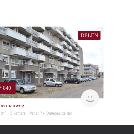
DELEN
840
€
rent
oermanweg
2
8 m
· 3 kamers · Vanaf ? - Onbepaalde tijd