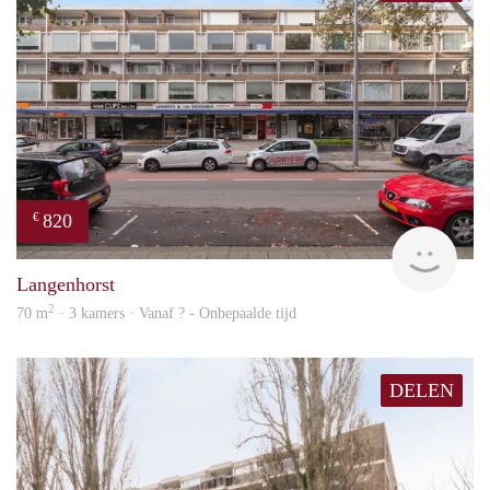
820
€
finde
Langenhorst
2
70 m
· 3 kamers · Vanaf ? - Onbepaalde tijd
DELEN