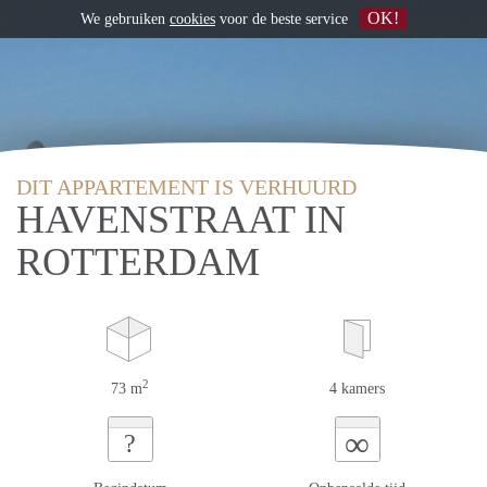
OK!
We gebruiken
cookies
voor de beste service
DIT APPARTEMENT IS VERHUURD
HAVENSTRAAT IN
ROTTERDAM
2
73 m
4 kamers
∞
?