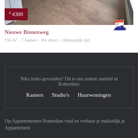
4300
€
Rott
Nieuwe Binnenweg
2
156 m
· 7 kamers · Per direct - Onbepaalde tijd
Niks leuks gevonden? Dit is ons andere aanbod in
Rotterdam:
Kamers
Studio's
Huurwoningen
Op Appartementen Rotterdam vind en verhuur je makkelijk je
Appartement