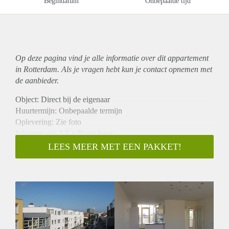
Begindatum
Onbepaalde tijd
Op deze pagina vind je alle informatie over dit
appartement
in Rotterdam. Als je vragen hebt kun je contact opnemen met
de aanbieder.
Object: Direct bij de eigenaar
Huurtermijn: Onbepaalde termijn
Oplevering: Zie foto
Inkomen eis: 2,7 x Bruto huur
Garantiestelling mogelijk: Ja
LEES MEER MET EEN PAKKET!
Borg: 1 Maand
Bemiddeling kosten: Nee
Woningdelers toegestaan: Ja
Huisdieren toegestaan: Afhankelijk van de Eigenaar
Huurtoeslag grens: Nee
Geschikt voor studenten: Afhankelijk van de Eigenaar