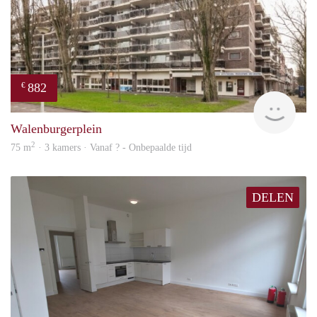
882
€
finde
Walenburgerplein
2
75 m
· 3 kamers · Vanaf ? - Onbepaalde tijd
DELEN