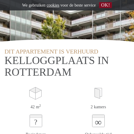
OK!
We gebruiken
cookies
voor de beste service
DIT APPARTEMENT IS VERHUURD
KELLOGGPLAATS IN
ROTTERDAM
2
42 m
2 kamers
∞
?