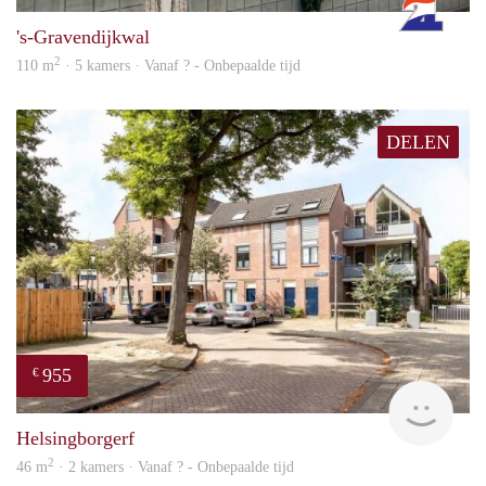
's-Gravendijkwal
2
110 m
· 5 kamers · Vanaf ? - Onbepaalde tijd
DELEN
955
€
finde
Helsingborgerf
2
46 m
· 2 kamers · Vanaf ? - Onbepaalde tijd