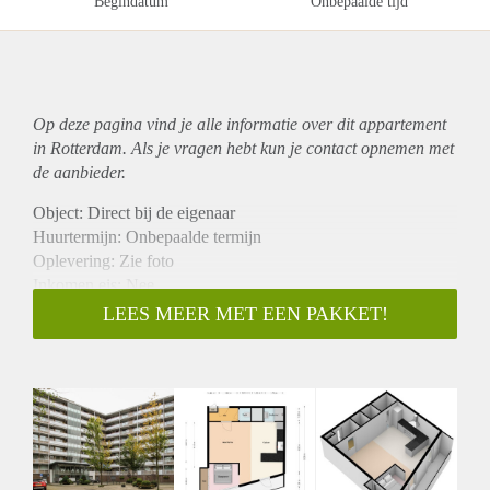
Begindatum
Onbepaalde tijd
Op deze pagina vind je alle informatie over dit
appartement
in Rotterdam. Als je vragen hebt kun je contact opnemen met
de aanbieder.
Object: Direct bij de eigenaar
Huurtermijn: Onbepaalde termijn
Oplevering: Zie foto
Inkomen eis: Nee
Garantiestelling mogelijk: Nee
LEES MEER MET EEN PAKKET!
Borg: 1 Maand
Bemiddeling kosten: Nee
Woningdelers toegestaan: Nee
Huisdieren toegestaan: Afhankelijk van de Eigenaar
Huurtoeslag grens: Ja
Geschikt voor studenten: Afhankelijk van de Eigenaar