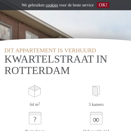
OK!
We gebruiken
cookies
voor de beste service
DIT APPARTEMENT IS VERHUURD
KWARTELSTRAAT IN
ROTTERDAM
2
64 m
3 kamers
∞
?