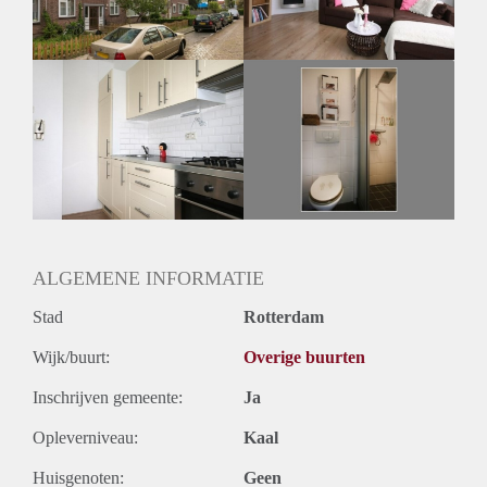
Huurtermijn
Onbepaalde termijn
Oplevering
Kaal
ALGEMENE INFORMATIE
Stad
Rotterdam
Wijk/buurt:
Overige buurten
Inschrijven gemeente:
Ja
Opleverniveau:
Kaal
Huisgenoten:
Geen