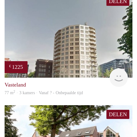
DELEN
1225
€
rent
Vasteland
2
77 m
· 3 kamers · Vanaf ? - Onbepaalde tijd
DELEN