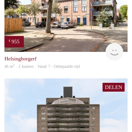
955
€
finde
Helsingborgerf
2
46 m
· 2 kamers · Vanaf ? - Onbepaalde tijd
DELEN