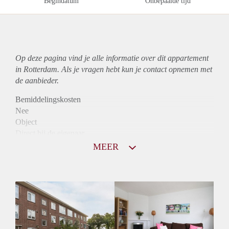
Begindatum
Onbepaalde tijd
Op deze pagina vind je alle informatie over dit
appartement
in Rotterdam. Als je vragen hebt kun je contact opnemen met
de aanbieder.
Bemiddelingskosten
Nee
Object
Direct bij de eigenaar
Borg
MEER
840
Garantiestelling
Niet mogelijk
Huurtoeslag
Mogelijk
Inkomen eis
N.V.T.