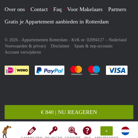
Over ons
Contact
Faq
Voor Makelaars
Partners
Gratis je Appartement aanbieden in Rotterdam
© 2026 - Appartementen Rotterdam - KvK nr. 02094127 –
Nederland
Voorwaarden & privacy
Disclaimer
Spam & nep-accounts
Account verwijderen
Je rekent gemakkelijk af met Paypal
Je rekent gemakkelijk af met M
Je rekent gemakkelij
Je re
€ 840 | NU REAGEREN
+