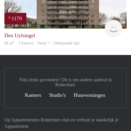
1170
€
finde
Den Uylsingel
2
86 m
· 3 kamers · Vanaf ? - Onbepaalde tijd
Niks leuks gevonden? Dit is ons andere aanbod in
Rotterdam:
Kamers
Studio's
Huurwoningen
Op Appartementen Rotterdam vind en verhuur je makkelijk je
Appartement