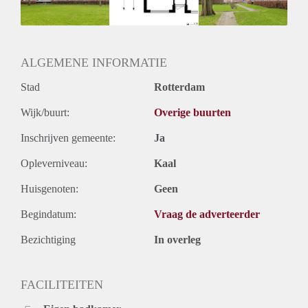
Huurtermijn
Onbepaalde termijn
Oplevering
Kaal
ALGEMENE INFORMATIE
Stad
Rotterdam
Wijk/buurt:
Overige buurten
Inschrijven gemeente:
Ja
Opleverniveau:
Kaal
Huisgenoten:
Geen
Begindatum:
Vraag de adverteerder
Bezichtiging
In overleg
FACILITEITEN