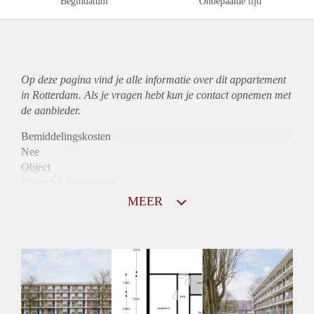
Begindatum
Onbepaalde tijd
Op deze pagina vind je alle informatie over dit
appartement
in Rotterdam. Als je vragen hebt kun je contact opnemen met
de aanbieder.
Bemiddelingskosten
Nee
Object
Direct bij de eigenaar
Borg
MEER
750
Garantiestelling
Niet mogelijk
Huurtoeslag
Mogelijk
Inkomen eis
N.V.T.