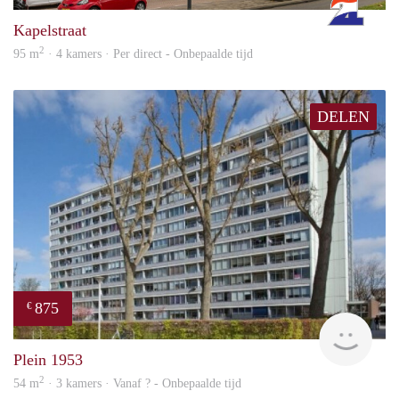
Kapelstraat
2
95 m
· 4 kamers · Per direct - Onbepaalde tijd
DELEN
875
€
finde
Plein 1953
2
54 m
· 3 kamers · Vanaf ? - Onbepaalde tijd