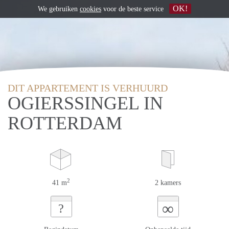
OK!
We gebruiken
cookies
voor de beste service
DIT APPARTEMENT IS VERHUURD
OGIERSSINGEL IN
ROTTERDAM
2
41 m
2 kamers
∞
?