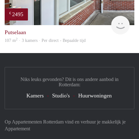
2495
€
Holl
Putselaan
2
107 m
· 3 kamers · Per direct - Bepaalde tijd
Niks leuks gevonden? Dit is ons andere aanbod in
Rotterdam:
Kamers
Studio's
Huurwoningen
Op Appartementen Rotterdam vind en verhuur je makkelijk je
Appartement