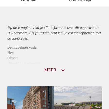
Begindatum
Onbepaalde tijd
Op deze pagina vind je alle informatie over dit
appartement
in Rotterdam. Als je vragen hebt kun je contact opnemen met
de aanbieder.
Bemiddelingskosten
Nee
Object
Direct bij de eigenaar
Borg
MEER
1060
Garantiestelling
Mogelijk
Huurtoeslag
Niet mogelijk
Inkomen eis
3,0 X De bruto Huur