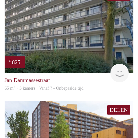
825
€
finde
Jan Dammassestraat
2
65 m
· 3 kamers · Vanaf ? - Onbepaalde tijd
DELEN