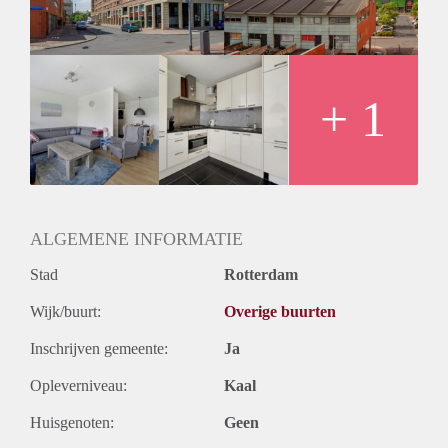
Huurtermijn
Onbepaalde termijn
Oplevering
Kaal
+ 1
ALGEMENE INFORMATIE
Stad
Rotterdam
Wijk/buurt:
Overige buurten
Inschrijven gemeente:
Ja
Opleverniveau:
Kaal
Huisgenoten:
Geen