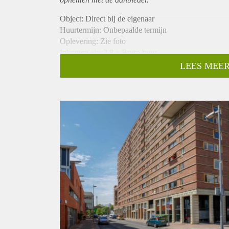
Object: Direct bij de eigenaar
Huurtermijn: Onbepaalde termijn
Oplevering: Zie foto
Inkomen eis: 2,8 x Bruto huur
Garantiestelling mogelijk: Ja
LEES MEER
Borg: 1 Maand
Bemiddeling kosten: Nee
Woningdelers toegestaan: Ja
Huisdieren toegestaan: Afhankelijk van de Eigenaar
Huurtoeslag grens: Nee
Geschikt voor studenten: Afhankelijk van de Eigena