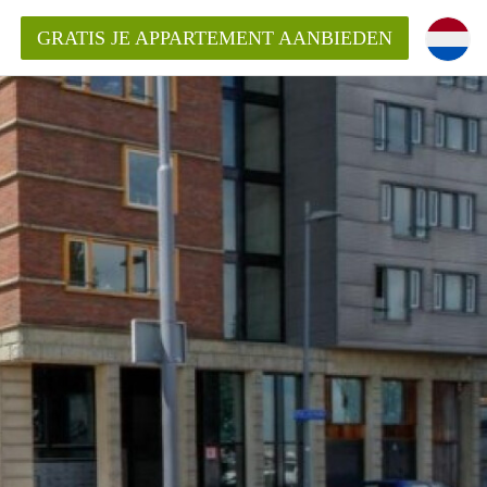
GRATIS JE APPARTEMENT AANBIEDEN
ppartement in Rotterdam?
mentenRotterdam?
ding?