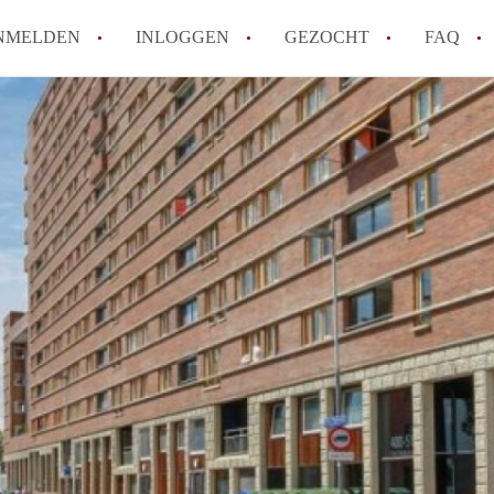
NMELDEN
INLOGGEN
GEZOCHT
FAQ
How to translate AppartementRotterdam!
Wat is AppartementenRotterdam?
Hoeveel kost het om te reageren op een A
Wat is de privacyverklaring van Apparte
Berekent AppartementenRotterdam
makelaarsvergoeding/bemiddelingsvergoe
Alle veelgestelde vragen