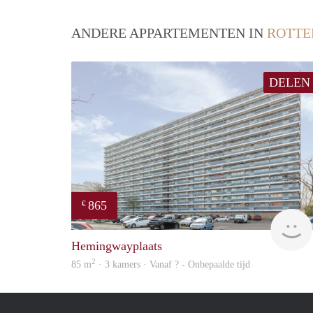
ANDERE APPARTEMENTEN IN
ROTT
DELEN
865
€
Hemingwayplaats
2
85 m
· 3 kamers · Vanaf ? - Onbepaalde tijd