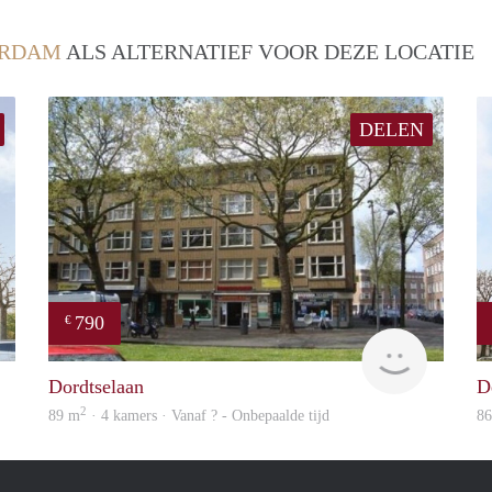
ERDAM
ALS ALTERNATIEF VOOR DEZE LOCATIE
DELEN
790
€
Woning
finder
Dordtselaan
D
2
89 m
· 4 kamers · Vanaf ? - Onbepaalde tijd
8