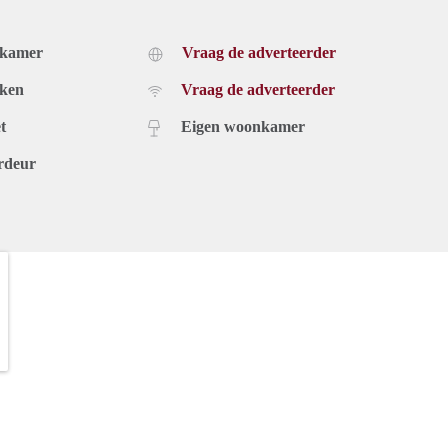
dkamer
Vraag de adverteerder
uken
Vraag de adverteerder
t
Eigen woonkamer
rdeur