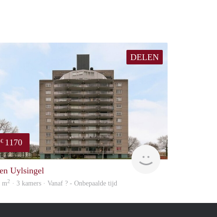
DELEN
1170
€
finder
en Uylsingel
2
6 m
· 3 kamers · Vanaf ? - Onbepaalde tijd