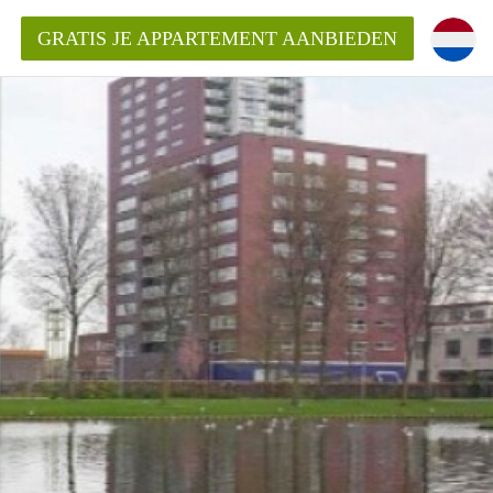
GRATIS JE APPARTEMENT AANBIEDEN
ppartement in Rotterdam?
mentenRotterdam?
ding?