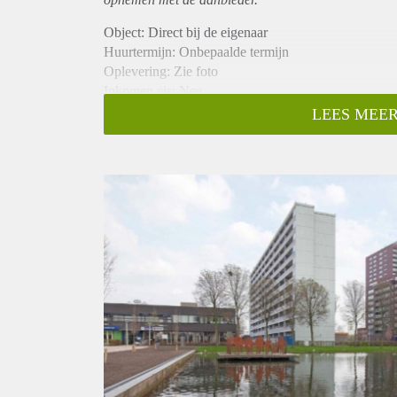
Object: Direct bij de eigenaar
Huurtermijn: Onbepaalde termijn
Oplevering: Zie foto
Inkomen eis: Nee
Garantiestelling mogelijk: Nee
LEES MEER
Borg: 1 Maand
Bemiddeling kosten: Nee
Woningdelers toegestaan: Nee
Huisdieren toegestaan: Afhankelijk van de Eigenaar
Huurtoeslag grens: Ja
Geschikt voor studenten: Afhankelijk van de Eigena