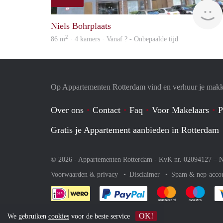
Niels Bohrplaats
2
86 m
· 4 kamers · Vanaf ? - Onbepaalde tijd
Op Appartementen Rotterdam vind en verhuur je makk
Over ons
Contact
Faq
Voor Makelaars
P
Gratis je Appartement aanbieden in Rotterdam
© 2026 - Appartementen Rotterdam - KvK nr. 02094127 –
N
Voorwaarden & privacy
Disclaimer
Spam & nep-acco
Je rekent gemakkelijk af 
Je rekent gemak
Je rek
OK!
We gebruiken
cookies
voor de beste service