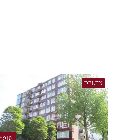
DELEN
910
€