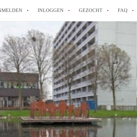
NMELDEN
INLOGGEN
GEZOCHT
FAQ
How to translate AppartementRotterdam!
Wat is AppartementenRotterdam?
Hoeveel kost het om te reageren op een A
Wat is de privacyverklaring van Apparte
Berekent AppartementenRotterdam
makelaarsvergoeding/bemiddelingsvergoe
Alle veelgestelde vragen