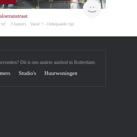
finder
aloeranstraat
2
0 m
· 3 kamers · Vanaf ? - Onbepaalde tijd
gevonden? Dit is ons andere aanbod in Rotterdam:
mers
Studio's
Huurwoningen