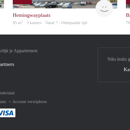
rent
Woning
Hemingwayplaats
B
2
85 m
· 3 kamers · Vanaf ? - Onbepaalde tijd
7
elijk je Appartement
Niks leuks 
artners
Ka
ederland
unts
Account verwijderen
met Paypal
kelijk af met Mastercard
ent gemakkelijk af met Meastro
Je rekent gemakkelijk af met Visa