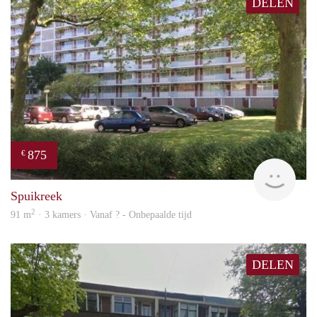
DELEN
875
€
rent
Spuikreek
2
91 m
· 3 kamers · Vanaf ? - Onbepaalde tijd
DELEN