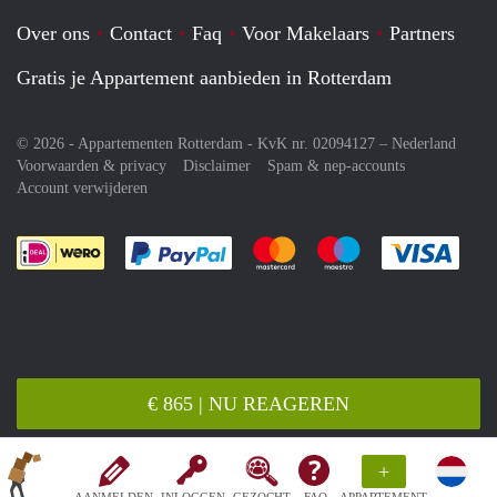
Over ons
Contact
Faq
Voor Makelaars
Partners
Gratis je Appartement aanbieden in Rotterdam
© 2026 - Appartementen Rotterdam - KvK nr. 02094127 –
Nederland
Voorwaarden & privacy
Disclaimer
Spam & nep-accounts
Account verwijderen
Je rekent gemakkelijk af met Paypal
Je rekent gemakkelijk af met M
Je rekent gemakkelij
Je re
€ 865 | NU REAGEREN
+