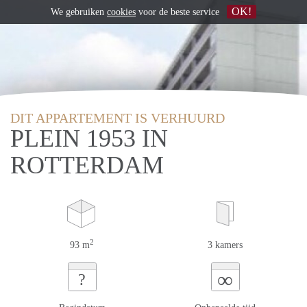
OK!
We gebruiken
cookies
voor de beste service
DIT APPARTEMENT IS VERHUURD
PLEIN 1953 IN
ROTTERDAM
2
93 m
3 kamers
∞
?