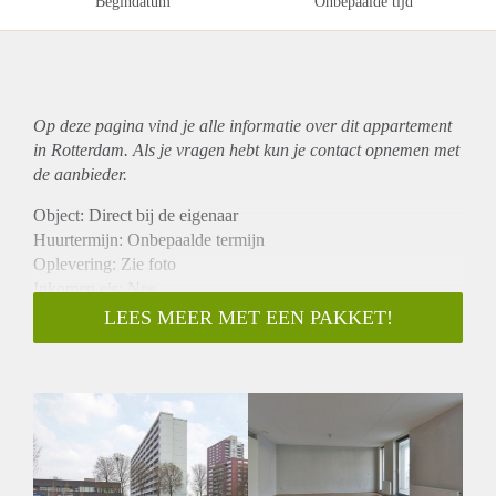
Begindatum
Onbepaalde tijd
Op deze pagina vind je alle informatie over dit
appartement
in Rotterdam. Als je vragen hebt kun je contact opnemen met
de aanbieder.
Object: Direct bij de eigenaar
Huurtermijn: Onbepaalde termijn
Oplevering: Zie foto
Inkomen eis: Nee
Garantiestelling mogelijk: Nee
LEES MEER MET EEN PAKKET!
Borg: 1 Maand
Bemiddeling kosten: Nee
Woningdelers toegestaan: Nee
Huisdieren toegestaan: Afhankelijk van de Eigenaar
Huurtoeslag grens: Ja
Geschikt voor studenten: Afhankelijk van de Eigenaar