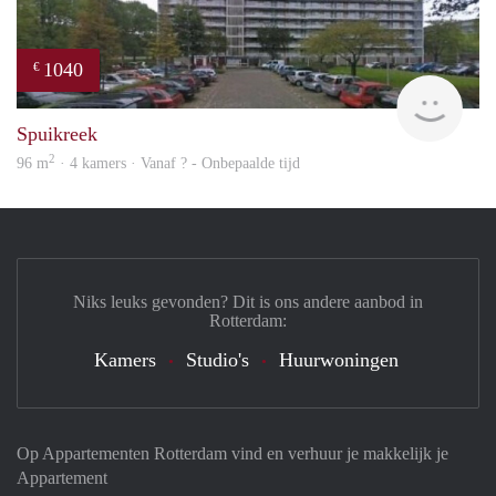
1040
€
finde
Spuikreek
2
96 m
· 4 kamers · Vanaf ? - Onbepaalde tijd
Niks leuks gevonden? Dit is ons andere aanbod in
Rotterdam:
Kamers
Studio's
Huurwoningen
Op Appartementen Rotterdam vind en verhuur je makkelijk je
Appartement