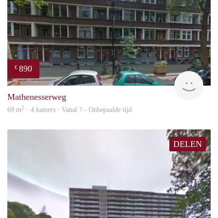
890
€
finde
Mathenesserweg
2
69 m
· 4 kamers · Vanaf ? - Onbepaalde tijd
DELEN